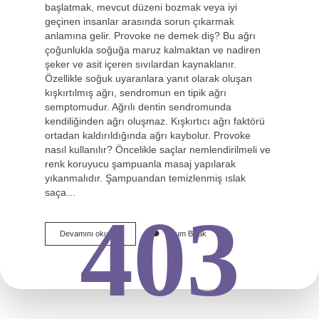
başlatmak, mevcut düzeni bozmak veya iyi
geçinen insanlar arasında sorun çıkarmak
anlamına gelir. Provoke ne demek diş? Bu ağrı
çoğunlukla soğuğa maruz kalmaktan ve nadiren
şeker ve asit içeren sıvılardan kaynaklanır.
Özellikle soğuk uyaranlara yanıt olarak oluşan
kışkırtılmış ağrı, sendromun en tipik ağrı
semptomudur. Ağrılı dentin sendromunda
kendiliğinden ağrı oluşmaz. Kışkırtıcı ağrı faktörü
ortadan kaldırıldığında ağrı kaybolur. Provoke
nasıl kullanılır? Öncelikle saçlar nemlendirilmeli ve
renk koruyucu şampuanla masaj yapılarak
yıkanmalıdır. Şampuandan temizlenmiş ıslak
saça…
403
Provoke
Devamını okuyun
Yorum Bırak
Ingilizce
Türkçe
Ne
Demek