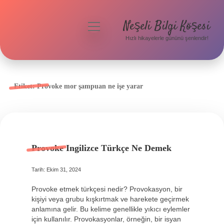
Neşeli Bilgi Köşesi
menüyü
aç
Hızlı hikayelerle gününü şenlendir!
Anasayfa
Gizlilik Politikası
Etiket:
Provoke mor şampuan ne işe yarar
Yasal Uyarı
Hakkımızda
Provoke Ingilizce Türkçe Ne Demek
Tarih: Ekim 31, 2024
Provoke etmek türkçesi nedir? Provokasyon, bir
kişiyi veya grubu kışkırtmak ve harekete geçirmek
anlamına gelir. Bu kelime genellikle yıkıcı eylemler
için kullanılır. Provokasyonlar, örneğin, bir isyan