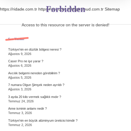
Forbidden
https://ridade.com.tr
https://yuv.com.tr
https://nud.com.tr
Sitemap
Access to this resource on the server is denied!
Sidebar
Son Yazılar
Türkiye’nin en düzlük bölgesi neresi ?
Ağustos 9, 2026
Caser Pro ne işe yarar ?
Ağustos 6, 2026
Avcılık belgemi nereden görebilirim ?
Ağustos 5, 2026
7 numara Olgun Şimşek neden ayrıldı ?
Ağustos 3, 2026
3 ayda 20 kilo vermek sağlıklı mıdır ?
Temmuz 24, 2026
Anne isminin anlamı nedir ?
Temmuz 3, 2026
Türkiye’nin en büyük alüminyum üreticisi kimdir ?
Temmuz 2, 2026