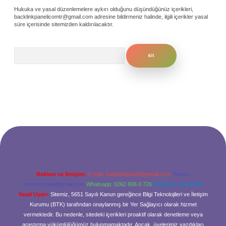
Hukuka ve yasal düzenlemelere aykırı olduğunu düşündüğünüz içerikleri,
backlinkpanelicomtr@gmail.com
adresine bildirmeniz halinde, ilgili içerikler yasal
süre içerisinde sitemizden kaldırılacaktır.
Arama
Reklam ve İletişim:
E-mail:
backlinkpaneli@gmail.com
Teams:
forumhizmeti@gmail.com
Whatsapp: 0262 606 0 726
Telegram: @karabul
Yasal Uyarı:
Sitemiz, 5651 Sayılı Kanun gereğince Bilgi Teknolojileri ve İletişim
Kurumu (BTK) tarafından onaylanmış bir Yer Sağlayıcı olarak hizmet
vermektedir. Bu nedenle, sitedeki içerikleri proaktif olarak denetleme veya
araştırma yükümlülüğümüz bulunmamaktadır. Ancak, üyelerimiz yazdıkları