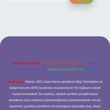
ilbet bahis sitesi
Reklam ve İletişim:
E-mail:
backlinkpaneli@gmail.com
Teams:
forumhizmeti@gmail.com
Whatsapp: 0262 606 0 726
Telegram:
@karabul
Yasal Uyarı:
Sitemiz, 5651 Sayılı Kanun gereğince Bilgi Teknolojileri ve
İletişim Kurumu (BTK) tarafından onaylanmış bir Yer Sağlayıcı olarak
hizmet vermektedir. Bu nedenle, sitedeki içerikleri proaktif olarak
denetleme veya araştırma yükümlülüğümüz bulunmamaktadır. Ancak,
üyelerimiz yazdıkları içeriklerin sorumluluğunu taşımakta olup, siteye