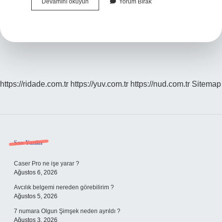
Sokakta
Devamını okuyun
Yorum Bırak
Nasıl
Yürümeli
https://ridade.com.tr
https://yuv.com.tr
https://nud.com.tr
Sitemap
Sidebar
Son Yazılar
Caser Pro ne işe yarar ?
Ağustos 6, 2026
Avcılık belgemi nereden görebilirim ?
Ağustos 5, 2026
7 numara Olgun Şimşek neden ayrıldı ?
Ağustos 3, 2026