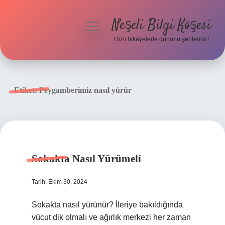
Neşeli Bilgi Köşesi
menüyü
aç
Hızlı hikayelerle gününü şenlendir!
Anasayfa
Gizlilik Politikası
Etiket:
Peygamberimiz nasıl yürür
Yasal Uyarı
Hakkımızda
Sokakta Nasıl Yürümeli
Tarih: Ekim 30, 2024
Sokakta nasıl yürünür? İleriye bakıldığında
vücut dik olmalı ve ağırlık merkezi her zaman