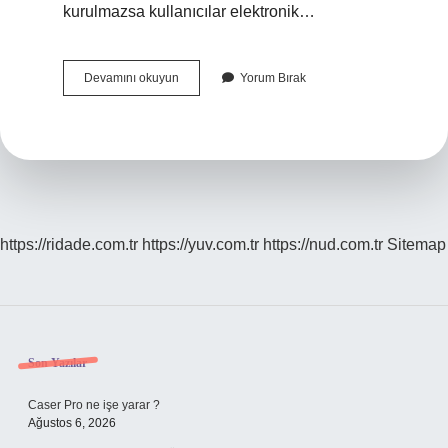
kurulmazsa kullanıcılar elektronik…
E-
Devamını okuyun
Yorum Bırak
Imza
Hangi
Program
Açar
https://ridade.com.tr
https://yuv.com.tr
https://nud.com.tr
Sitemap
Sidebar
Son Yazılar
Caser Pro ne işe yarar ?
Ağustos 6, 2026