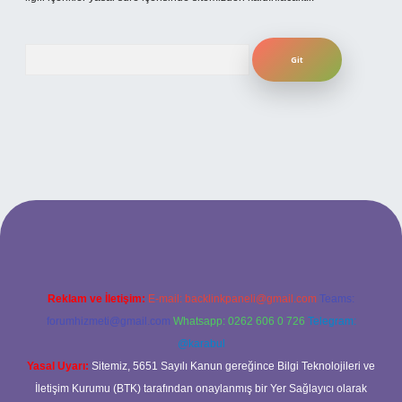
Arama
ilbet bahis sitesi
Reklam ve İletişim:
E-mail:
backlinkpaneli@gmail.com
Teams:
forumhizmeti@gmail.com
Whatsapp: 0262 606 0 726
Telegram:
@karabul
Yasal Uyarı:
Sitemiz, 5651 Sayılı Kanun gereğince Bilgi Teknolojileri ve
İletişim Kurumu (BTK) tarafından onaylanmış bir Yer Sağlayıcı olarak