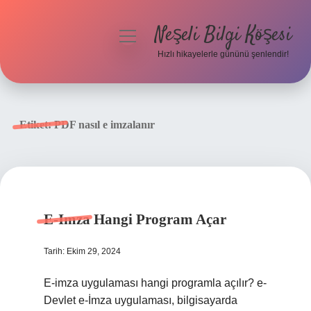
Neşeli Bilgi Köşesi
menüyü
aç
Hızlı hikayelerle gününü şenlendir!
Anasayfa
Gizlilik Politikası
Etiket:
PDF nasıl e imzalanır
Yasal Uyarı
Hakkımızda
E-Imza Hangi Program Açar
Tarih: Ekim 29, 2024
E-imza uygulaması hangi programla açılır? e-
Devlet e-İmza uygulaması, bilgisayarda