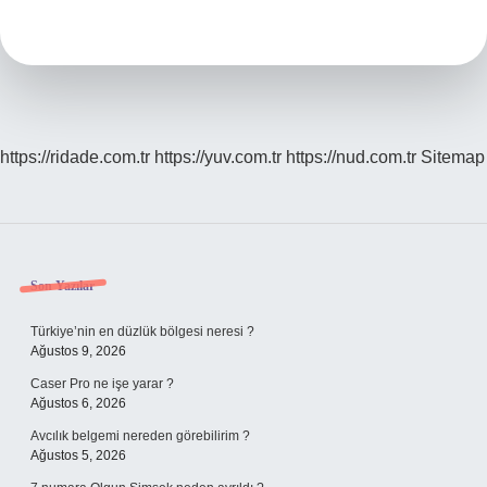
Ne
Deniyor
https://ridade.com.tr
https://yuv.com.tr
https://nud.com.tr
Sitemap
Sidebar
Son Yazılar
Türkiye’nin en düzlük bölgesi neresi ?
Ağustos 9, 2026
Caser Pro ne işe yarar ?
Ağustos 6, 2026
Avcılık belgemi nereden görebilirim ?
Ağustos 5, 2026