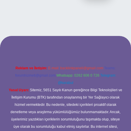
ilbet bahis sitesi
Reklam ve İletişim:
E-mail:
backlinkpaneli@gmail.com
Teams:
forumhizmeti@gmail.com
Whatsapp: 0262 606 0 726
Telegram:
@karabul
Yasal Uyarı:
Sitemiz, 5651 Sayılı Kanun gereğince Bilgi Teknolojileri ve
İletişim Kurumu (BTK) tarafından onaylanmış bir Yer Sağlayıcı olarak
hizmet vermektedir. Bu nedenle, sitedeki içerikleri proaktif olarak
denetleme veya araştırma yükümlülüğümüz bulunmamaktadır. Ancak,
üyelerimiz yazdıkları içeriklerin sorumluluğunu taşımakta olup, siteye
üye olarak bu sorumluluğu kabul etmiş sayılırlar. Bu internet sitesi,