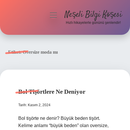
Neşeli Bilgi Köşesi
menüyü
aç
Hızlı hikayelerle gününü şenlendir!
Anasayfa
Gizlilik Politikası
Etiket:
Oversize moda mı
Yasal Uyarı
Hakkımızda
Bol Tişörtlere Ne Deniyor
Tarih: Kasım 2, 2024
Bol tişörte ne denir? Büyük beden tişört.
Kelime anlamı “büyük beden” olan oversize,