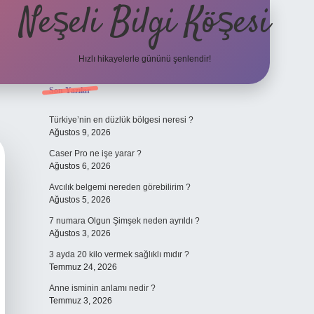
Neşeli Bilgi Köşesi
Hızlı hikayelerle gününü şenlendir!
Sidebar
Son Yazılar
ilbet bahis sitesi
Türkiye’nin en düzlük bölgesi neresi ?
Ağustos 9, 2026
Caser Pro ne işe yarar ?
Ağustos 6, 2026
Avcılık belgemi nereden görebilirim ?
Ağustos 5, 2026
7 numara Olgun Şimşek neden ayrıldı ?
Ağustos 3, 2026
3 ayda 20 kilo vermek sağlıklı mıdır ?
Temmuz 24, 2026
Anne isminin anlamı nedir ?
Temmuz 3, 2026