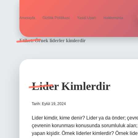
Anasayfa
Gizlilik Politikası
Yasal Uyarı
Hakkımızda
Etiket:
Örnek liderler kimlerdir
Lider Kimlerdir
Tarih: Eylül 19, 2024
Lider kimdir, kime denir? Lider ya da önder; çevr
çevrenin korunması konusunda sorumluluk alan; s
yapan kişidir. Örnek liderler kimlerdir? Örnek l