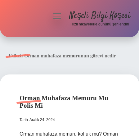
Neşeli Bilgi Köşesi
menüyü
aç
Hızlı hikayelerle gününü şenlendir!
Anasayfa
Gizlilik Politikası
Etiket:
Orman muhafaza memurunun görevi nedir
Yasal Uyarı
Hakkımızda
Orman Muhafaza Memuru Mu
Polis Mi
Tarih: Aralık 24, 2024
Orman muhafaza memuru kolluk mu? Orman