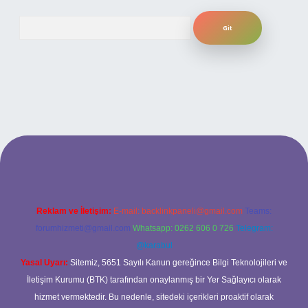
Arama
ilbet bahis sitesi
Reklam ve İletişim:
E-mail:
backlinkpaneli@gmail.com
Teams:
forumhizmeti@gmail.com
Whatsapp: 0262 606 0 726
Telegram:
@karabul
Yasal Uyarı:
Sitemiz, 5651 Sayılı Kanun gereğince Bilgi Teknolojileri ve
İletişim Kurumu (BTK) tarafından onaylanmış bir Yer Sağlayıcı olarak
hizmet vermektedir. Bu nedenle, sitedeki içerikleri proaktif olarak