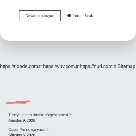
Orman
Devamını okuyun
Yorum Bırak
Muhafaza
Memuru
Mu
Polis
Mi
https://ridade.com.tr
https://yuv.com.tr
https://nud.com.tr
Sitemap
Sidebar
Son Yazılar
Türkiye’nin en düzlük bölgesi neresi ?
Ağustos 9, 2026
Caser Pro ne işe yarar ?
Ağustos 6, 2026