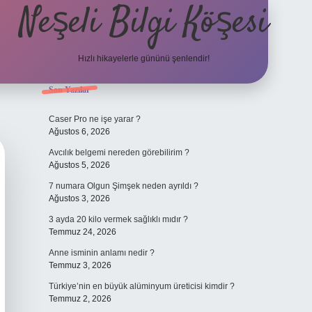
Neşeli Bilgi Köşesi
Hızlı hikayelerle gününü şenlendir!
Sidebar
Son Yazılar
ilbet bahis sitesi
Caser Pro ne işe yarar ?
Ağustos 6, 2026
Avcılık belgemi nereden görebilirim ?
Ağustos 5, 2026
7 numara Olgun Şimşek neden ayrıldı ?
Ağustos 3, 2026
3 ayda 20 kilo vermek sağlıklı mıdır ?
Temmuz 24, 2026
Anne isminin anlamı nedir ?
Temmuz 3, 2026
Türkiye’nin en büyük alüminyum üreticisi kimdir ?
Temmuz 2, 2026