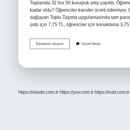
Toplamda 32 lira 50 kuruşluk artış yapıldı. Öğrenc
kadar oldu? Öğrenciler transfer ücreti ödemiyor. 
sağlayan Toplu Taşıma uygulamasında tam pansiy
üstü için 7,75 TL, öğrenciler için konaklama 3,7
Kent
Devamını okuyun
Yorum Bırak
Kart
Öğrenci
Abonman
Ne
Kadar
https://ridade.com.tr
https://yuv.com.tr
https://nud.com.tr