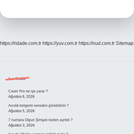
Nerenin
Malı
https://ridade.com.tr
https://yuv.com.tr
https://nud.com.tr
Sitemap
Sidebar
Son Yazılar
Caser Pro ne işe yarar ?
Ağustos 6, 2026
Avcılık belgemi nereden görebilirim ?
Ağustos 5, 2026
7 numara Olgun Şimşek neden ayrıldı ?
Ağustos 3, 2026