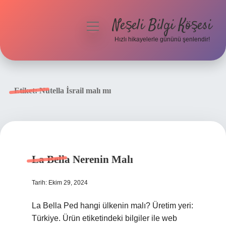
Neşeli Bilgi Köşesi
menüyü
aç
Hızlı hikayelerle gününü şenlendir!
Anasayfa
Gizlilik Politikası
Etiket:
Nutella İsrail malı mı
Yasal Uyarı
Hakkımızda
La Bella Nerenin Malı
Tarih: Ekim 29, 2024
La Bella Ped hangi ülkenin malı? Üretim yeri:
Türkiye. Ürün etiketindeki bilgiler ile web