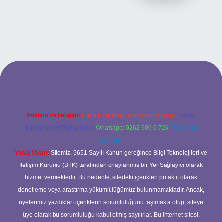
i
Reklam ve İletişim:
E-mail:
backlinkpaneli@gmail.com
Teams:
forumhizmeti@gmail.com
Whatsapp: 0262 606 0 726
Telegram:
@karabul
Yasal Uyarı:
Sitemiz, 5651 Sayılı Kanun gereğince Bilgi Teknolojileri ve
İletişim Kurumu (BTK) tarafından onaylanmış bir Yer Sağlayıcı olarak
hizmet vermektedir. Bu nedenle, sitedeki içerikleri proaktif olarak
denetleme veya araştırma yükümlülüğümüz bulunmamaktadır. Ancak,
üyelerimiz yazdıkları içeriklerin sorumluluğunu taşımakta olup, siteye
üye olarak bu sorumluluğu kabul etmiş sayılırlar. Bu internet sitesi,