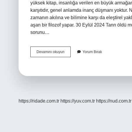
yüksek kitap, insanlığa verilen en büyük armağand
karşıtıdır, genel anlamda inanç düşmanı yoktur.
zamanın akılına ve bilimine karşı da eleştirel ya
aşan bir filozof yapar. 30 Eylül 2024 Tanrı öldü 
sorunu…
Nietzscheye
Devamını okuyun
Yorum Bırak
Göre
Tin
Ne
Demek
https://ridade.com.tr
https://yuv.com.tr
https://nud.com.tr