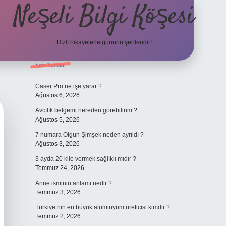
Neşeli Bilgi Köşesi
Hızlı hikayelerle gününü şenlendir!
Sidebar
Son Yazılar
ilbet bahis sitesi
Caser Pro ne işe yarar ?
Ağustos 6, 2026
Avcılık belgemi nereden görebilirim ?
Ağustos 5, 2026
7 numara Olgun Şimşek neden ayrıldı ?
Ağustos 3, 2026
3 ayda 20 kilo vermek sağlıklı mıdır ?
Temmuz 24, 2026
Anne isminin anlamı nedir ?
Temmuz 3, 2026
Türkiye’nin en büyük alüminyum üreticisi kimdir ?
Temmuz 2, 2026