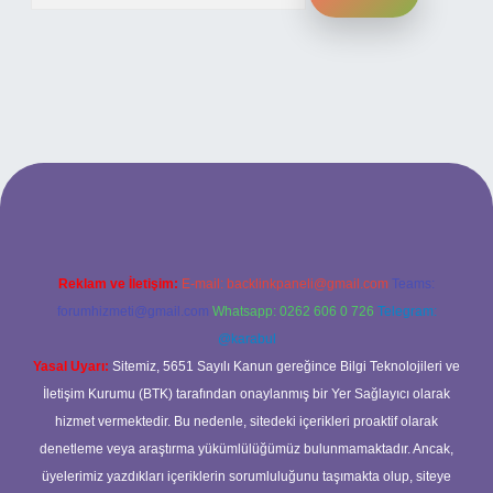
i
Reklam ve İletişim:
E-mail:
backlinkpaneli@gmail.com
Teams:
forumhizmeti@gmail.com
Whatsapp: 0262 606 0 726
Telegram:
@karabul
Yasal Uyarı:
Sitemiz, 5651 Sayılı Kanun gereğince Bilgi Teknolojileri ve
İletişim Kurumu (BTK) tarafından onaylanmış bir Yer Sağlayıcı olarak
hizmet vermektedir. Bu nedenle, sitedeki içerikleri proaktif olarak
denetleme veya araştırma yükümlülüğümüz bulunmamaktadır. Ancak,
üyelerimiz yazdıkları içeriklerin sorumluluğunu taşımakta olup, siteye