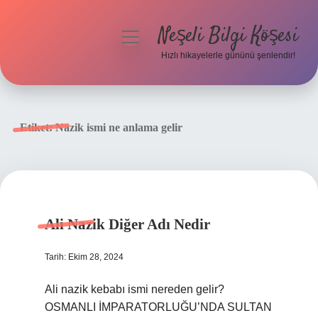
Neşeli Bilgi Köşesi
menüyü
aç
Hızlı hikayelerle gününü şenlendir!
Anasayfa
Gizlilik Politikası
Etiket:
Nazik ismi ne anlama gelir
Yasal Uyarı
Hakkımızda
Ali Nazik Diğer Adı Nedir
Tarih: Ekim 28, 2024
Ali nazik kebabı ismi nereden gelir?
OSMANLI İMPARATORLUĞU’NDA SULTAN