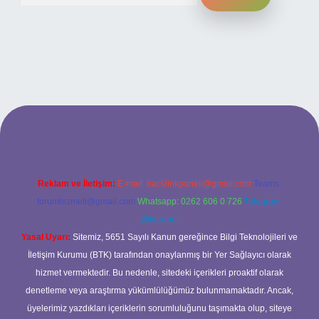
i
Reklam ve İletişim:
E-mail:
backlinkpaneli@gmail.com
Teams:
forumhizmeti@gmail.com
Whatsapp: 0262 606 0 726
Telegram:
@karabul
Yasal Uyarı:
Sitemiz, 5651 Sayılı Kanun gereğince Bilgi Teknolojileri ve
İletişim Kurumu (BTK) tarafından onaylanmış bir Yer Sağlayıcı olarak
hizmet vermektedir. Bu nedenle, sitedeki içerikleri proaktif olarak
denetleme veya araştırma yükümlülüğümüz bulunmamaktadır. Ancak,
üyelerimiz yazdıkları içeriklerin sorumluluğunu taşımakta olup, siteye