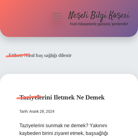
Neşeli Bilgi Köşesi
menüyü
aç
Hızlı hikayelerle gününü şenlendir!
Anasayfa
Gizlilik Politikası
Etiket:
Nasıl baş sağlığı dilenir
Yasal Uyarı
Hakkımızda
Taziyelerini Iletmek Ne Demek
Tarih: Aralık 28, 2024
Taziyelerini sunmak ne demek? Yakınını
kaybeden birini ziyaret etmek, başsağlığı