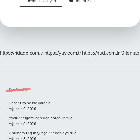
Taziyelerini
Devamını okuyun
Yorum Bırak
Iletmek
Ne
Demek
https://ridade.com.tr
https://yuv.com.tr
https://nud.com.tr
Sitemap
Sidebar
Son Yazılar
Caser Pro ne işe yarar ?
Ağustos 6, 2026
Avcılık belgemi nereden görebilirim ?
Ağustos 5, 2026
7 numara Olgun Şimşek neden ayrıldı ?
Ağustos 3, 2026