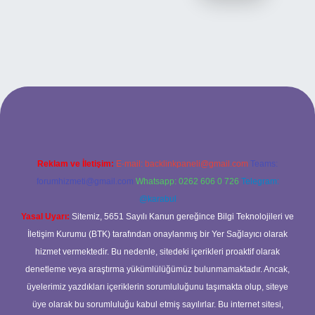
ilbet bahis sitesi
Reklam ve İletişim:
E-mail:
backlinkpaneli@gmail.com
Teams:
forumhizmeti@gmail.com
Whatsapp: 0262 606 0 726
Telegram:
@karabul
Yasal Uyarı:
Sitemiz, 5651 Sayılı Kanun gereğince Bilgi Teknolojileri ve
İletişim Kurumu (BTK) tarafından onaylanmış bir Yer Sağlayıcı olarak
hizmet vermektedir. Bu nedenle, sitedeki içerikleri proaktif olarak
denetleme veya araştırma yükümlülüğümüz bulunmamaktadır. Ancak,
üyelerimiz yazdıkları içeriklerin sorumluluğunu taşımakta olup, siteye
üye olarak bu sorumluluğu kabul etmiş sayılırlar. Bu internet sitesi,