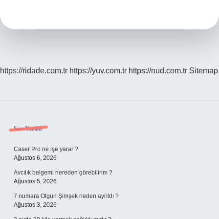
Nedir
https://ridade.com.tr
https://yuv.com.tr
https://nud.com.tr
Sitemap
Sidebar
Son Yazılar
Caser Pro ne işe yarar ?
Ağustos 6, 2026
Avcılık belgemi nereden görebilirim ?
Ağustos 5, 2026
7 numara Olgun Şimşek neden ayrıldı ?
Ağustos 3, 2026