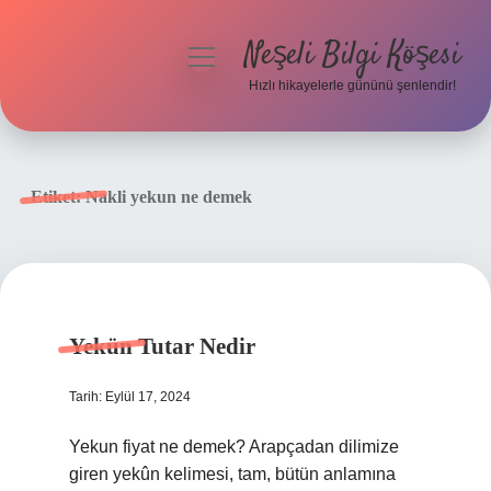
Neşeli Bilgi Köşesi
menüyü
aç
Hızlı hikayelerle gününü şenlendir!
Anasayfa
Gizlilik Politikası
Etiket:
Nakli yekun ne demek
Yasal Uyarı
Hakkımızda
Yekün Tutar Nedir
Tarih: Eylül 17, 2024
Yekun fiyat ne demek? Arapçadan dilimize
giren yekûn kelimesi, tam, bütün anlamına