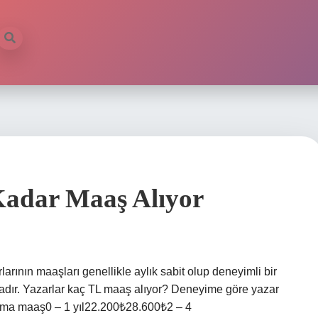
Kadar Maaş Alıyor
rının maaşları genellikle aylık sabit olup deneyimli bir
adır. Yazarlar kaç TL maaş alıyor? Deneyime göre yazar
ma maaş0 – 1 yıl22.200₺28.600₺2 – 4