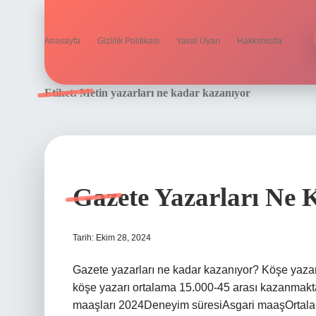
Anasayfa
Gizlilik Politikası
Yasal Uyarı
Hakkımızda
Etiket:
Metin yazarları ne kadar kazanıyor
Gazete Yazarları Ne 
Tarih: Ekim 28, 2024
Gazete yazarları ne kadar kazanıyor? Köşe yazarla
köşe yazarı ortalama 15.000-45 arası kazanmakt
maaşları 2024Deneyim süresiAsgari maaşOrtala