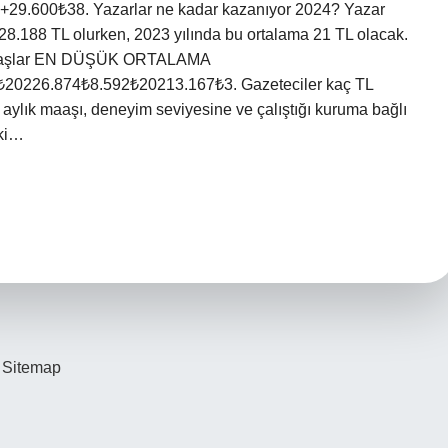
 +29.600₺38. Yazarlar ne kadar kazanıyor 2024? Yazar
28.188 TL olurken, 2023 yılında bu ortalama 21 TL olacak.
 Maaşlar EN DÜŞÜK ORTALAMA
0226.874₺8.592₺20213.167₺3. Gazeteciler kaç TL
 aylık maaşı, deneyim seviyesine ve çalıştığı kuruma bağlı
eki…
Sitemap