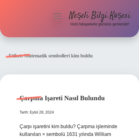
Neşeli Bilgi Köşesi
menüyü
aç
Hızlı hikayelerle gününü şenlendir!
Anasayfa
Gizlilik Politikası
Etiket:
Matematik sembolleri kim buldu
Yasal Uyarı
Hakkımızda
Çarpma Işareti Nasıl Bulundu
Tarih: Eylül 28, 2024
Çarpı işaretini kim buldu? Çarpma işleminde
kullanılan × sembolü 1631 yılında William