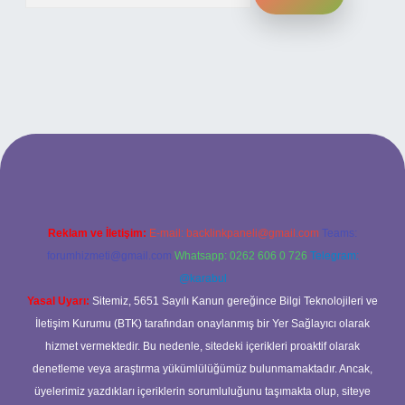
i
Reklam ve İletişim:
E-mail:
backlinkpaneli@gmail.com
Teams:
forumhizmeti@gmail.com
Whatsapp: 0262 606 0 726
Telegram:
@karabul
Yasal Uyarı:
Sitemiz, 5651 Sayılı Kanun gereğince Bilgi Teknolojileri ve
İletişim Kurumu (BTK) tarafından onaylanmış bir Yer Sağlayıcı olarak
hizmet vermektedir. Bu nedenle, sitedeki içerikleri proaktif olarak
denetleme veya araştırma yükümlülüğümüz bulunmamaktadır. Ancak,
üyelerimiz yazdıkları içeriklerin sorumluluğunu taşımakta olup, siteye