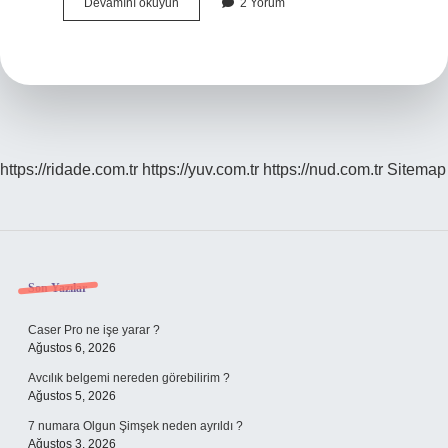
Çarpma
Devamını okuyun
2 Yorum
Işareti
Nasıl
Bulundu
https://ridade.com.tr
https://yuv.com.tr
https://nud.com.tr
Sitemap
Sidebar
Son Yazılar
Caser Pro ne işe yarar ?
Ağustos 6, 2026
Avcılık belgemi nereden görebilirim ?
Ağustos 5, 2026
7 numara Olgun Şimşek neden ayrıldı ?
Ağustos 3, 2026