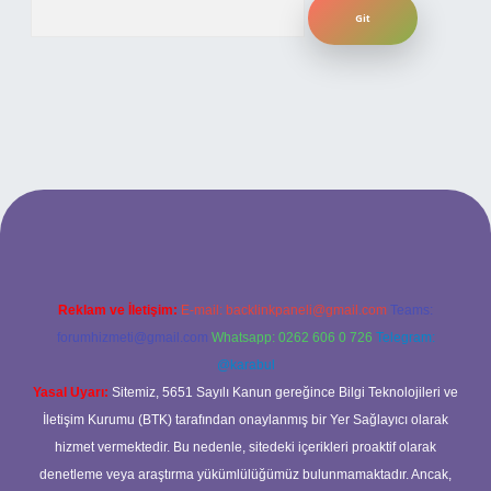
Arama
ilbet bahis sitesi
Reklam ve İletişim:
E-mail:
backlinkpaneli@gmail.com
Teams:
forumhizmeti@gmail.com
Whatsapp: 0262 606 0 726
Telegram:
@karabul
Yasal Uyarı:
Sitemiz, 5651 Sayılı Kanun gereğince Bilgi Teknolojileri ve
İletişim Kurumu (BTK) tarafından onaylanmış bir Yer Sağlayıcı olarak
hizmet vermektedir. Bu nedenle, sitedeki içerikleri proaktif olarak
denetleme veya araştırma yükümlülüğümüz bulunmamaktadır. Ancak,