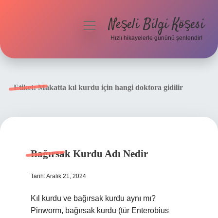
Neşeli Bilgi Köşesi
menüyü
aç
Hızlı hikayelerle gününü şenlendir!
Anasayfa
Gizlilik Politikası
Etiket:
Makatta kıl kurdu için hangi doktora gidilir
Yasal Uyarı
Hakkımızda
Bağırsak Kurdu Adı Nedir
Tarih: Aralık 21, 2024
Kıl kurdu ve bağırsak kurdu aynı mı?
Pinworm, bağırsak kurdu (tür Enterobius