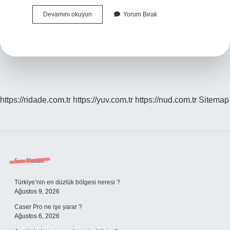
Bağırsak
Devamını okuyun
Yorum Bırak
Kurdu
Adı
Nedir
https://ridade.com.tr
https://yuv.com.tr
https://nud.com.tr
Sitemap
Sidebar
Son Yazılar
Türkiye’nin en düzlük bölgesi neresi ?
Ağustos 9, 2026
Caser Pro ne işe yarar ?
Ağustos 6, 2026