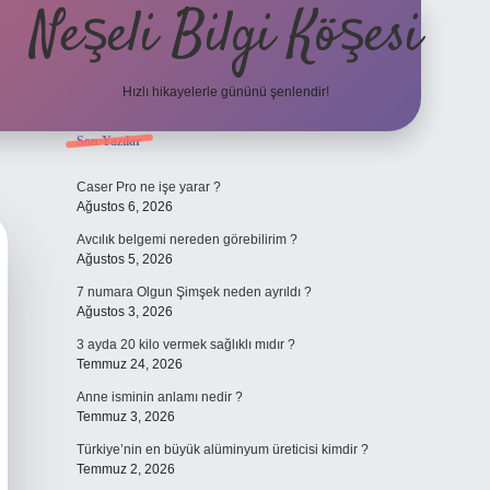
Neşeli Bilgi Köşesi
Hızlı hikayelerle gününü şenlendir!
Sidebar
Son Yazılar
ilbet bahis sitesi
Caser Pro ne işe yarar ?
Ağustos 6, 2026
Avcılık belgemi nereden görebilirim ?
Ağustos 5, 2026
7 numara Olgun Şimşek neden ayrıldı ?
Ağustos 3, 2026
3 ayda 20 kilo vermek sağlıklı mıdır ?
Temmuz 24, 2026
Anne isminin anlamı nedir ?
Temmuz 3, 2026
Türkiye’nin en büyük alüminyum üreticisi kimdir ?
Temmuz 2, 2026