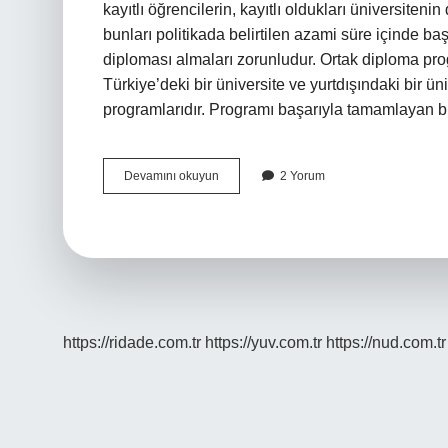
kayıtlı öğrencilerin, kayıtlı oldukları üniversiten
bunları politikada belirtilen azami süre içinde b
diploması almaları zorunludur. Ortak diploma pro
Türkiye’deki bir üniversite ve yurtdışındaki bir ü
programlarıdır. Programı başarıyla tamamlayan b
Lisede
Devamını okuyun
2 Yorum
Çift
Diploma
Ne
Işe
Yarar
https://ridade.com.tr
https://yuv.com.tr
https://nud.com.tr