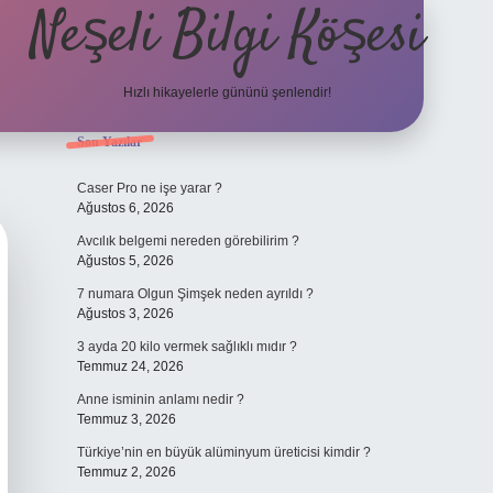
Neşeli Bilgi Köşesi
Hızlı hikayelerle gününü şenlendir!
Sidebar
Son Yazılar
ilbet bahis sitesi
Caser Pro ne işe yarar ?
Ağustos 6, 2026
Avcılık belgemi nereden görebilirim ?
Ağustos 5, 2026
7 numara Olgun Şimşek neden ayrıldı ?
Ağustos 3, 2026
3 ayda 20 kilo vermek sağlıklı mıdır ?
Temmuz 24, 2026
Anne isminin anlamı nedir ?
Temmuz 3, 2026
Türkiye’nin en büyük alüminyum üreticisi kimdir ?
Temmuz 2, 2026