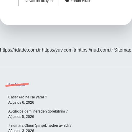
Kolonya
Devamını okuyun
Yorum Bırak
Türü
Nedir
https://ridade.com.tr
https://yuv.com.tr
https://nud.com.tr
Sitemap
Sidebar
Son Yazılar
Caser Pro ne işe yarar ?
Ağustos 6, 2026
Avcılık belgemi nereden görebilirim ?
Ağustos 5, 2026
7 numara Olgun Şimşek neden ayrıldı ?
Ağustos 3, 2026