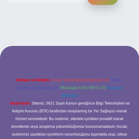
ilbet bahis sitesi
Reklam ve İletişim:
E-mail:
backlinkpaneli@gmail.com
Teams:
forumhizmeti@gmail.com
Whatsapp: 0262 606 0 726
Telegram:
@karabul
Yasal Uyarı:
Sitemiz, 5651 Sayılı Kanun gereğince Bilgi Teknolojileri ve
İletişim Kurumu (BTK) tarafından onaylanmış bir Yer Sağlayıcı olarak
hizmet vermektedir. Bu nedenle, sitedeki içerikleri proaktif olarak
denetleme veya araştırma yükümlülüğümüz bulunmamaktadır. Ancak,
üyelerimiz yazdıkları içeriklerin sorumluluğunu taşımakta olup, siteye