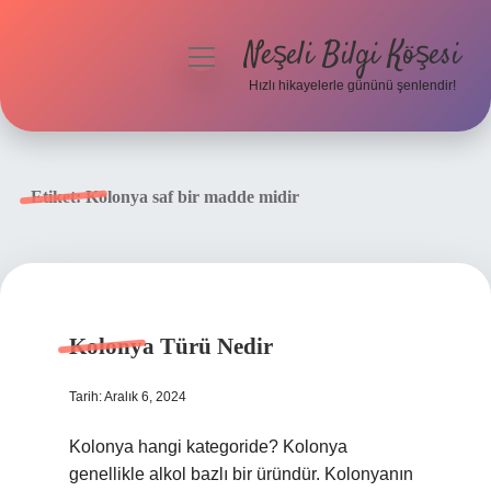
Neşeli Bilgi Köşesi
menüyü
aç
Hızlı hikayelerle gününü şenlendir!
Anasayfa
Gizlilik Politikası
Etiket:
Kolonya saf bir madde midir
Yasal Uyarı
Hakkımızda
Kolonya Türü Nedir
Tarih: Aralık 6, 2024
Kolonya hangi kategoride? Kolonya
genellikle alkol bazlı bir üründür. Kolonyanın