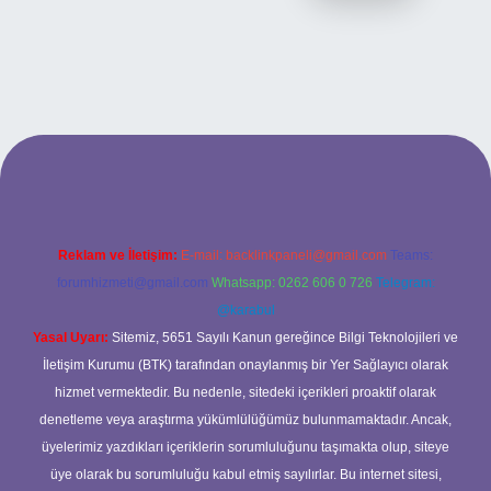
ilbet bahis sitesi
Reklam ve İletişim:
E-mail:
backlinkpaneli@gmail.com
Teams:
forumhizmeti@gmail.com
Whatsapp: 0262 606 0 726
Telegram:
@karabul
Yasal Uyarı:
Sitemiz, 5651 Sayılı Kanun gereğince Bilgi Teknolojileri ve
İletişim Kurumu (BTK) tarafından onaylanmış bir Yer Sağlayıcı olarak
hizmet vermektedir. Bu nedenle, sitedeki içerikleri proaktif olarak
denetleme veya araştırma yükümlülüğümüz bulunmamaktadır. Ancak,
üyelerimiz yazdıkları içeriklerin sorumluluğunu taşımakta olup, siteye
üye olarak bu sorumluluğu kabul etmiş sayılırlar. Bu internet sitesi,