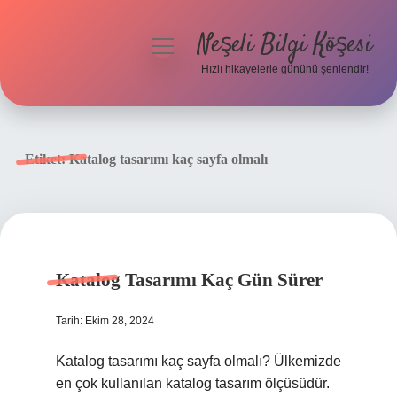
Neşeli Bilgi Köşesi
menüyü
aç
Hızlı hikayelerle gününü şenlendir!
Anasayfa
Gizlilik Politikası
Etiket:
Katalog tasarımı kaç sayfa olmalı
Yasal Uyarı
Hakkımızda
Katalog Tasarımı Kaç Gün Sürer
Tarih: Ekim 28, 2024
Katalog tasarımı kaç sayfa olmalı? Ülkemizde
en çok kullanılan katalog tasarım ölçüsüdür.