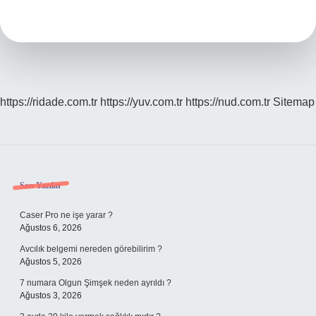
Kaç
Gün
Sürer
https://ridade.com.tr
https://yuv.com.tr
https://nud.com.tr
Sitemap
Sidebar
Son Yazılar
Caser Pro ne işe yarar ?
Ağustos 6, 2026
Avcılık belgemi nereden görebilirim ?
Ağustos 5, 2026
7 numara Olgun Şimşek neden ayrıldı ?
Ağustos 3, 2026