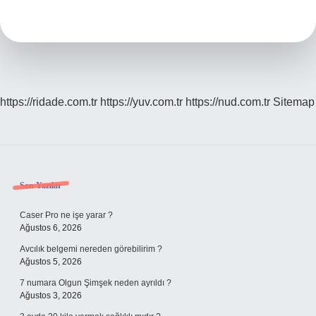
Var
Mı
https://ridade.com.tr
https://yuv.com.tr
https://nud.com.tr
Sitemap
Sidebar
Son Yazılar
Caser Pro ne işe yarar ?
Ağustos 6, 2026
Avcılık belgemi nereden görebilirim ?
Ağustos 5, 2026
7 numara Olgun Şimşek neden ayrıldı ?
Ağustos 3, 2026