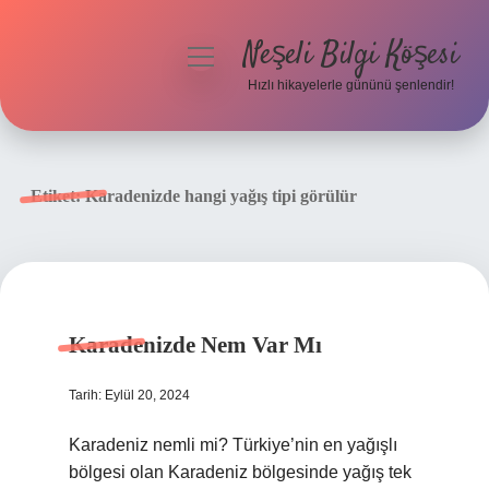
Neşeli Bilgi Köşesi
menüyü
aç
Hızlı hikayelerle gününü şenlendir!
Anasayfa
Gizlilik Politikası
Etiket:
Karadenizde hangi yağış tipi görülür
Yasal Uyarı
Hakkımızda
Karadenizde Nem Var Mı
Tarih: Eylül 20, 2024
Karadeniz nemli mi? Türkiye’nin en yağışlı
bölgesi olan Karadeniz bölgesinde yağış tek