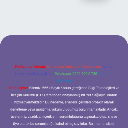
ilbet bahis sitesi
Reklam ve İletişim:
E-mail:
backlinkpaneli@gmail.com
Teams:
forumhizmeti@gmail.com
Whatsapp: 0262 606 0 726
Telegram:
@karabul
Yasal Uyarı:
Sitemiz, 5651 Sayılı Kanun gereğince Bilgi Teknolojileri ve
İletişim Kurumu (BTK) tarafından onaylanmış bir Yer Sağlayıcı olarak
hizmet vermektedir. Bu nedenle, sitedeki içerikleri proaktif olarak
denetleme veya araştırma yükümlülüğümüz bulunmamaktadır. Ancak,
üyelerimiz yazdıkları içeriklerin sorumluluğunu taşımakta olup, siteye
üye olarak bu sorumluluğu kabul etmiş sayılırlar. Bu internet sitesi,