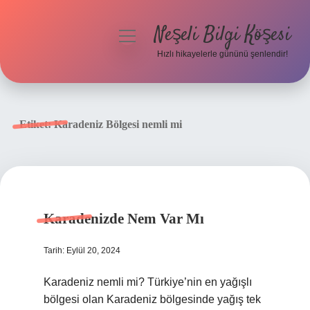
Neşeli Bilgi Köşesi
menüyü
aç
Hızlı hikayelerle gününü şenlendir!
Anasayfa
Gizlilik Politikası
Etiket:
Karadeniz Bölgesi nemli mi
Yasal Uyarı
Hakkımızda
Karadenizde Nem Var Mı
Tarih: Eylül 20, 2024
Karadeniz nemli mi? Türkiye’nin en yağışlı
bölgesi olan Karadeniz bölgesinde yağış tek