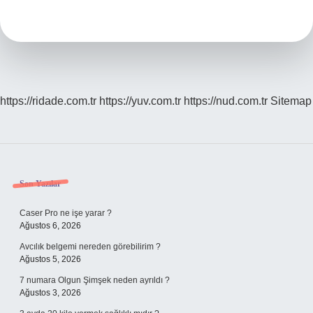
Var
Mı
https://ridade.com.tr
https://yuv.com.tr
https://nud.com.tr
Sitemap
Sidebar
Son Yazılar
Caser Pro ne işe yarar ?
Ağustos 6, 2026
Avcılık belgemi nereden görebilirim ?
Ağustos 5, 2026
7 numara Olgun Şimşek neden ayrıldı ?
Ağustos 3, 2026