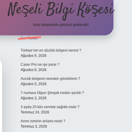
Neşeli Bilgi Köşesi
Hızlı hikayelerle gününü şenlendir!
Sidebar
Son Yazılar
ilbet bahis sitesi
Türkiye’nin en düzlük bölgesi neresi ?
Ağustos 9, 2026
Caser Pro ne işe yarar ?
Ağustos 6, 2026
Avcılık belgemi nereden görebilirim ?
Ağustos 5, 2026
7 numara Olgun Şimşek neden ayrıldı ?
Ağustos 3, 2026
3 ayda 20 kilo vermek sağlıklı mıdır ?
Temmuz 24, 2026
Anne isminin anlamı nedir ?
Temmuz 3, 2026