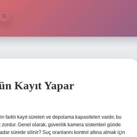
ün Kayıt Yapar
n farklı kayıt süreleri ve depolama kapasiteleri vardır, bu
ek zordur. Genel olarak, güvenlik kamera sistemleri günde
adar sürede silinir? Suç oranlarını kontrol altına almak için