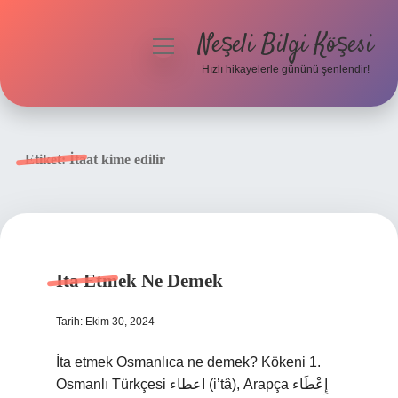
Neşeli Bilgi Köşesi
menüyü
aç
Hızlı hikayelerle gününü şenlendir!
Anasayfa
Gizlilik Politikası
Etiket:
İtaat kime edilir
Yasal Uyarı
Hakkımızda
Ita Etmek Ne Demek
Tarih: Ekim 30, 2024
İta etmek Osmanlıca ne demek? Kökeni 1.
Osmanlı Türkçesi اعطاء‎ (i’tâ), Arapça إِعْطَاء‎