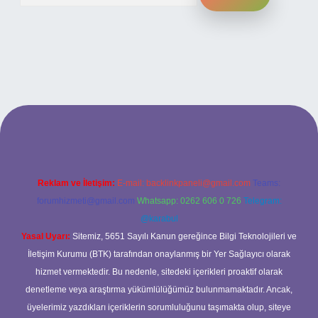
 bahis sitesi
Reklam ve İletişim:
E-mail:
backlinkpaneli@gmail.com
Teams:
forumhizmeti@gmail.com
Whatsapp: 0262 606 0 726
Telegram:
@karabul
Yasal Uyarı:
Sitemiz, 5651 Sayılı Kanun gereğince Bilgi Teknolojileri ve
İletişim Kurumu (BTK) tarafından onaylanmış bir Yer Sağlayıcı olarak
hizmet vermektedir. Bu nedenle, sitedeki içerikleri proaktif olarak
denetleme veya araştırma yükümlülüğümüz bulunmamaktadır. Ancak,
üyelerimiz yazdıkları içeriklerin sorumluluğunu taşımakta olup, siteye