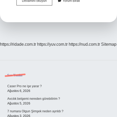
Ita
Devamını okuyun
Yorum Bırak
Etmek
Ne
Demek
https://ridade.com.tr
https://yuv.com.tr
https://nud.com.tr
Sitemap
Sidebar
Son Yazılar
Caser Pro ne işe yarar ?
Ağustos 6, 2026
Avcılık belgemi nereden görebilirim ?
Ağustos 5, 2026
7 numara Olgun Şimşek neden ayrıldı ?
Ağustos 3, 2026