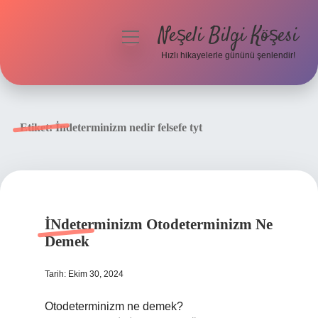
Neşeli Bilgi Köşesi
menüyü
aç
Hızlı hikayelerle gününü şenlendir!
Anasayfa
Gizlilik Politikası
Etiket:
İndeterminizm nedir felsefe tyt
Yasal Uyarı
Hakkımızda
İNdeterminizm Otodeterminizm Ne
Demek
Tarih: Ekim 30, 2024
Otodeterminizm ne demek?