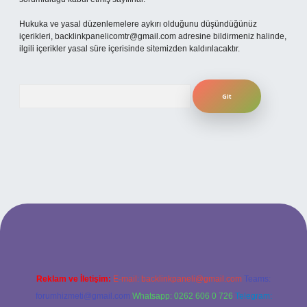
Hukuka ve yasal düzenlemelere aykırı olduğunu düşündüğünüz
içerikleri,
backlinkpanelicomtr@gmail.com
adresine bildirmeniz halinde,
ilgili içerikler yasal süre içerisinde sitemizden kaldırılacaktır.
Arama
lbet bahis sitesi
Reklam ve İletişim:
E-mail:
backlinkpaneli@gmail.com
Teams:
forumhizmeti@gmail.com
Whatsapp: 0262 606 0 726
Telegram: