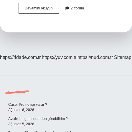
Sezercigin
Devamını okuyun
2 Yorum
Annesi
Kim
https://ridade.com.tr
https://yuv.com.tr
https://nud.com.tr
Sitemap
Sidebar
Son Yazılar
Caser Pro ne işe yarar ?
Ağustos 6, 2026
Avcılık belgemi nereden görebilirim ?
Ağustos 5, 2026