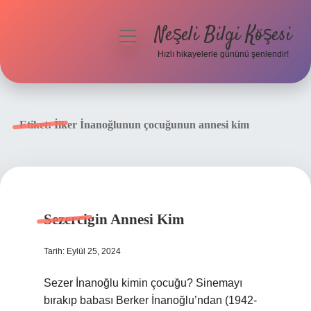
Neşeli Bilgi Köşesi
menüyü
aç
Hızlı hikayelerle gününü şenlendir!
Anasayfa
Gizlilik Politikası
Etiket:
İlker İnanoğlunun çocuğunun annesi kim
Yasal Uyarı
Hakkımızda
Sezercigin Annesi Kim
Tarih: Eylül 25, 2024
Sezer İnanoğlu kimin çocuğu? Sinemayı
bırakıp babası Berker İnanoğlu’ndan (1942-