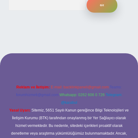
Arama
ilbet bahis sitesi
Reklam ve İletişim:
E-mail:
backlinkpaneli@gmail.com
Teams:
forumhizmeti@gmail.com
Whatsapp: 0262 606 0 726
Telegram:
@karabul
Yasal Uyarı:
Sitemiz, 5651 Sayılı Kanun gereğince Bilgi Teknolojileri ve
İletişim Kurumu (BTK) tarafından onaylanmış bir Yer Sağlayıcı olarak
hizmet vermektedir. Bu nedenle, sitedeki içerikleri proaktif olarak
denetleme veya araştırma yükümlülüğümüz bulunmamaktadır. Ancak,