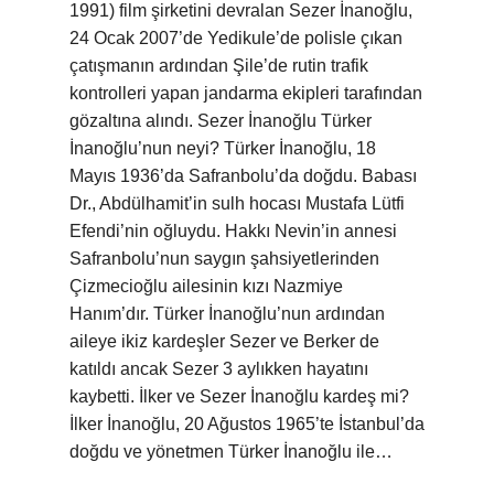
1991) film şirketini devralan Sezer İnanoğlu,
24 Ocak 2007’de Yedikule’de polisle çıkan
çatışmanın ardından Şile’de rutin trafik
kontrolleri yapan jandarma ekipleri tarafından
gözaltına alındı. Sezer İnanoğlu Türker
İnanoğlu’nun neyi? Türker İnanoğlu, 18
Mayıs 1936’da Safranbolu’da doğdu. Babası
Dr., Abdülhamit’in sulh hocası Mustafa Lütfi
Efendi’nin oğluydu. Hakkı Nevin’in annesi
Safranbolu’nun saygın şahsiyetlerinden
Çizmecioğlu ailesinin kızı Nazmiye
Hanım’dır. Türker İnanoğlu’nun ardından
aileye ikiz kardeşler Sezer ve Berker de
katıldı ancak Sezer 3 aylıkken hayatını
kaybetti. İlker ve Sezer İnanoğlu kardeş mi?
İlker İnanoğlu, 20 Ağustos 1965’te İstanbul’da
doğdu ve yönetmen Türker İnanoğlu ile…