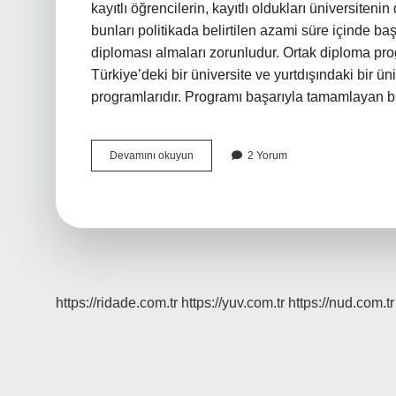
kayıtlı öğrencilerin, kayıtlı oldukları üniversiten
bunları politikada belirtilen azami süre içinde b
diploması almaları zorunludur. Ortak diploma pro
Türkiye’deki bir üniversite ve yurtdışındaki bir ü
programlarıdır. Programı başarıyla tamamlayan b
Lisede
Devamını okuyun
2 Yorum
Çift
Diploma
Ne
Işe
Yarar
https://ridade.com.tr
https://yuv.com.tr
https://nud.com.tr