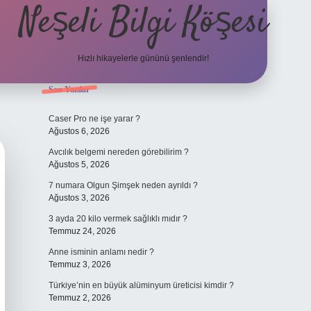
Neşeli Bilgi Köşesi
Hızlı hikayelerle gününü şenlendir!
Sidebar
Son Yazılar
ilbet bahis sitesi
Caser Pro ne işe yarar ?
Ağustos 6, 2026
Avcılık belgemi nereden görebilirim ?
Ağustos 5, 2026
7 numara Olgun Şimşek neden ayrıldı ?
Ağustos 3, 2026
3 ayda 20 kilo vermek sağlıklı mıdır ?
Temmuz 24, 2026
Anne isminin anlamı nedir ?
Temmuz 3, 2026
Türkiye’nin en büyük alüminyum üreticisi kimdir ?
Temmuz 2, 2026