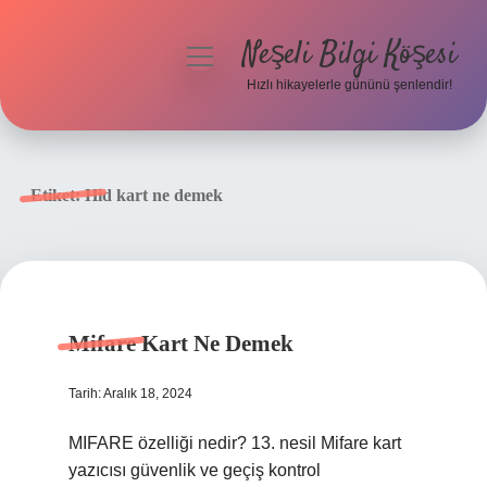
Neşeli Bilgi Köşesi
menüyü
aç
Hızlı hikayelerle gününü şenlendir!
Anasayfa
Gizlilik Politikası
Etiket:
Hid kart ne demek
Yasal Uyarı
Hakkımızda
Mifare Kart Ne Demek
Tarih: Aralık 18, 2024
MIFARE özelliği nedir? 13. nesil Mifare kart
yazıcısı güvenlik ve geçiş kontrol