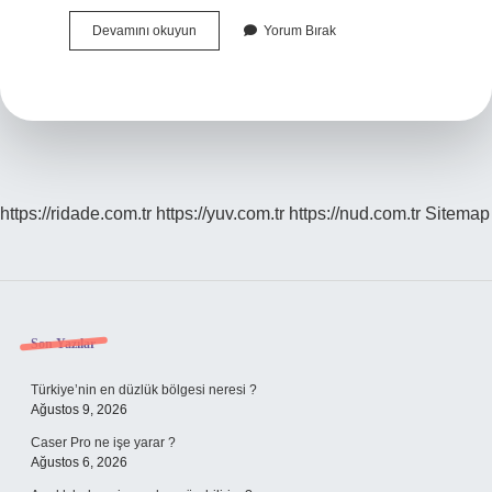
Mifare
Devamını okuyun
Yorum Bırak
Kart
Ne
Demek
https://ridade.com.tr
https://yuv.com.tr
https://nud.com.tr
Sitemap
Sidebar
Son Yazılar
Türkiye’nin en düzlük bölgesi neresi ?
Ağustos 9, 2026
Caser Pro ne işe yarar ?
Ağustos 6, 2026