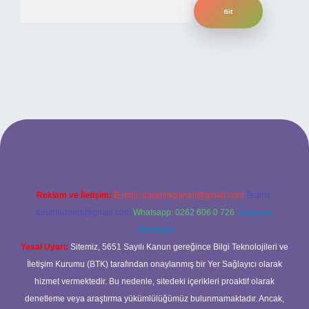
Arama
ilbet bahis sitesi
Reklam ve İletişim:
E-mail:
backlinkpaneli@gmail.com
Teams:
forumhizmeti@gmail.com
Whatsapp: 0262 606 0 726
Telegram:
@karabul
Yasal Uyarı:
Sitemiz, 5651 Sayılı Kanun gereğince Bilgi Teknolojileri ve
İletişim Kurumu (BTK) tarafından onaylanmış bir Yer Sağlayıcı olarak
hizmet vermektedir. Bu nedenle, sitedeki içerikleri proaktif olarak
denetleme veya araştırma yükümlülüğümüz bulunmamaktadır. Ancak,