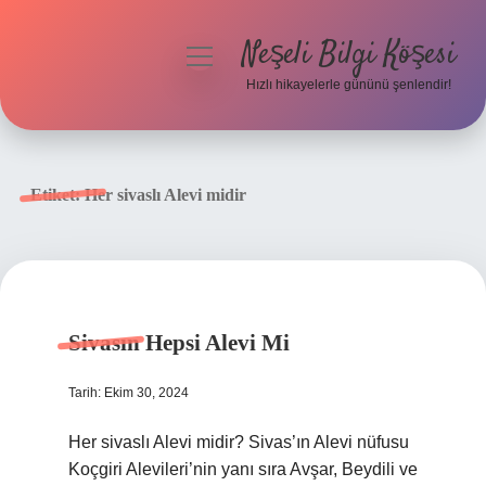
Neşeli Bilgi Köşesi
menüyü
aç
Hızlı hikayelerle gününü şenlendir!
Anasayfa
Gizlilik Politikası
Etiket:
Her sivaslı Alevi midir
Yasal Uyarı
Hakkımızda
Sivasın Hepsi Alevi Mi
Tarih: Ekim 30, 2024
Her sivaslı Alevi midir? Sivas’ın Alevi nüfusu
Koçgiri Alevileri’nin yanı sıra Avşar, Beydili ve