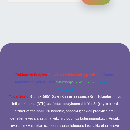
i
Reklam ve İletişim:
E-mail:
backlinkpaneli@gmail.com
Teams:
forumhizmeti@gmail.com
Whatsapp: 0262 606 0 726
Telegram:
@karabul
Yasal Uyarı:
Sitemiz, 5651 Sayılı Kanun gereğince Bilgi Teknolojileri ve
İletişim Kurumu (BTK) tarafından onaylanmış bir Yer Sağlayıcı olarak
hizmet vermektedir. Bu nedenle, sitedeki içerikleri proaktif olarak
denetleme veya araştırma yükümlülüğümüz bulunmamaktadır. Ancak,
üyelerimiz yazdıkları içeriklerin sorumluluğunu taşımakta olup, siteye