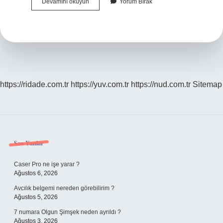
Sivasın
Devamını okuyun
Yorum Bırak
Hepsi
Alevi
Mi
https://ridade.com.tr
https://yuv.com.tr
https://nud.com.tr
Sitemap
Sidebar
Son Yazılar
Caser Pro ne işe yarar ?
Ağustos 6, 2026
Avcılık belgemi nereden görebilirim ?
Ağustos 5, 2026
7 numara Olgun Şimşek neden ayrıldı ?
Ağustos 3, 2026