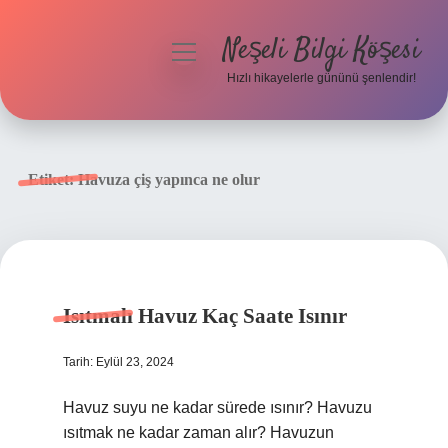
Neşeli Bilgi Köşesi
menüyü
aç
Hızlı hikayelerle gününü şenlendir!
Anasayfa
Gizlilik Politikası
Etiket:
Havuza çiş yapınca ne olur
Yasal Uyarı
Hakkımızda
Isıtmalı Havuz Kaç Saate Isınır
Tarih: Eylül 23, 2024
Havuz suyu ne kadar sürede ısınır? Havuzu
ısıtmak ne kadar zaman alır? Havuzun