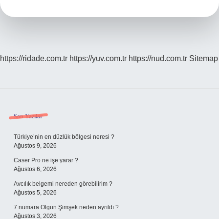
Saate
Isınır
https://ridade.com.tr
https://yuv.com.tr
https://nud.com.tr
Sitemap
Sidebar
Son Yazılar
Türkiye’nin en düzlük bölgesi neresi ?
Ağustos 9, 2026
Caser Pro ne işe yarar ?
Ağustos 6, 2026
Avcılık belgemi nereden görebilirim ?
Ağustos 5, 2026
7 numara Olgun Şimşek neden ayrıldı ?
Ağustos 3, 2026