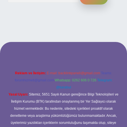
ilbet bahis sitesi
Reklam ve İletişim:
E-mail:
backlinkpaneli@gmail.com
Teams:
forumhizmeti@gmail.com
Whatsapp: 0262 606 0 726
Telegram:
@karabul
Yasal Uyarı:
Sitemiz, 5651 Sayılı Kanun gereğince Bilgi Teknolojileri ve
İletişim Kurumu (BTK) tarafından onaylanmış bir Yer Sağlayıcı olarak
hizmet vermektedir. Bu nedenle, sitedeki içerikleri proaktif olarak
denetleme veya araştırma yükümlülüğümüz bulunmamaktadır. Ancak,
üyelerimiz yazdıkları içeriklerin sorumluluğunu taşımakta olup, siteye