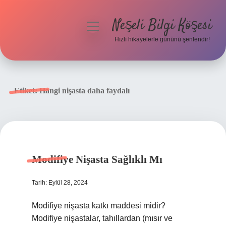
Neşeli Bilgi Köşesi
menüyü
aç
Hızlı hikayelerle gününü şenlendir!
Anasayfa
Gizlilik Politikası
Etiket:
Hangi nişasta daha faydalı
Yasal Uyarı
Hakkımızda
Modifiye Nişasta Sağlıklı Mı
Tarih: Eylül 28, 2024
Modifiye nişasta katkı maddesi midir?
Modifiye nişastalar, tahıllardan (mısır ve