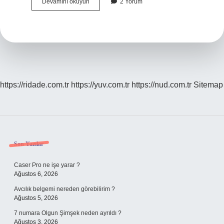
Modifiye
Devamını okuyun
2 Yorum
Nişasta
Sağlıklı
Mı
https://ridade.com.tr
https://yuv.com.tr
https://nud.com.tr
Sitemap
Sidebar
Son Yazılar
Caser Pro ne işe yarar ?
Ağustos 6, 2026
Avcılık belgemi nereden görebilirim ?
Ağustos 5, 2026
7 numara Olgun Şimşek neden ayrıldı ?
Ağustos 3, 2026