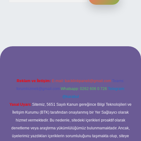
ilbet bahis sitesi
Reklam ve İletişim:
E-mail:
backlinkpaneli@gmail.com
Teams:
forumhizmeti@gmail.com
Whatsapp: 0262 606 0 726
Telegram:
@karabul
Yasal Uyarı:
Sitemiz, 5651 Sayılı Kanun gereğince Bilgi Teknolojileri ve
İletişim Kurumu (BTK) tarafından onaylanmış bir Yer Sağlayıcı olarak
hizmet vermektedir. Bu nedenle, sitedeki içerikleri proaktif olarak
denetleme veya araştırma yükümlülüğümüz bulunmamaktadır. Ancak,
üyelerimiz yazdıkları içeriklerin sorumluluğunu taşımakta olup, siteye