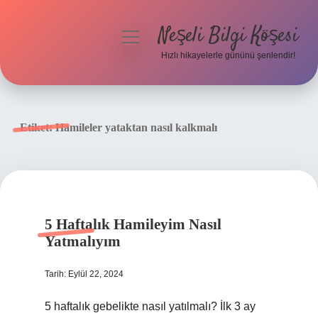
Neşeli Bilgi Köşesi
menüyü
aç
Hızlı hikayelerle gününü şenlendir!
Anasayfa
Gizlilik Politikası
Etiket:
Hamileler yataktan nasıl kalkmalı
Yasal Uyarı
Hakkımızda
5 Haftalık Hamileyim Nasıl
Yatmalıyım
Tarih: Eylül 22, 2024
5 haftalık gebelikte nasıl yatılmalı? İlk 3 ay