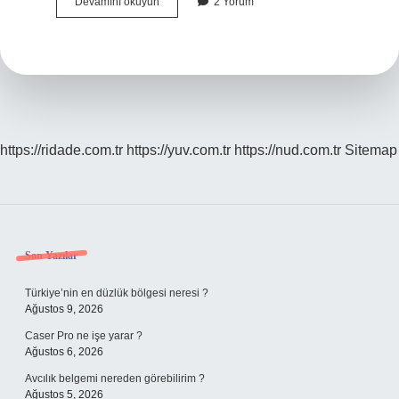
5
Devamını okuyun
2 Yorum
Haftalık
Hamileyim
Nasıl
Yatmalıyım
https://ridade.com.tr
https://yuv.com.tr
https://nud.com.tr
Sitemap
Sidebar
Son Yazılar
Türkiye’nin en düzlük bölgesi neresi ?
Ağustos 9, 2026
Caser Pro ne işe yarar ?
Ağustos 6, 2026
Avcılık belgemi nereden görebilirim ?
Ağustos 5, 2026