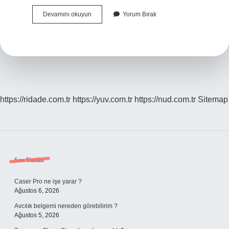
Yol
Devamını okuyun
Yorum Bırak
Aşmak
Ne
Anlama
Gelir
https://ridade.com.tr
https://yuv.com.tr
https://nud.com.tr
Sitemap
Sidebar
Son Yazılar
Caser Pro ne işe yarar ?
Ağustos 6, 2026
Avcılık belgemi nereden görebilirim ?
Ağustos 5, 2026