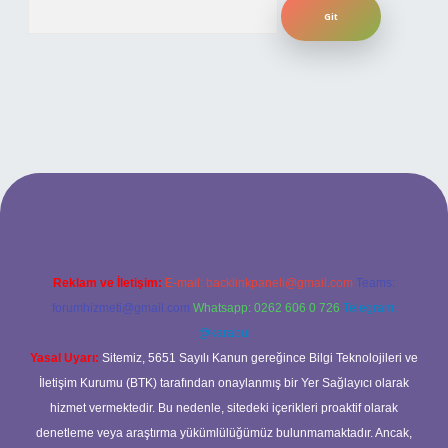
Arama
ilbet bahis sitesi
Reklam ve İletişim:
E-mail:
backlinkpaneli@gmail.com
Teams:
forumhizmeti@gmail.com
Whatsapp: 0262 606 0 726
Telegram:
@karabul
Yasal Uyarı:
Sitemiz, 5651 Sayılı Kanun gereğince Bilgi Teknolojileri ve
İletişim Kurumu (BTK) tarafından onaylanmış bir Yer Sağlayıcı olarak
hizmet vermektedir. Bu nedenle, sitedeki içerikleri proaktif olarak
denetleme veya araştırma yükümlülüğümüz bulunmamaktadır. Ancak,