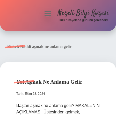
Neşeli Bilgi Köşesi
menüyü
aç
Hızlı hikayelerle gününü şenlendir!
Anasayfa
Gizlilik Politikası
Etiket:
Haddi aşmak ne anlama gelir
Yasal Uyarı
Hakkımızda
Yol Aşmak Ne Anlama Gelir
Tarih: Ekim 28, 2024
Baştan aşmak ne anlama gelir? MAKALENİN
AÇIKLAMASI: Üstesinden gelmek,