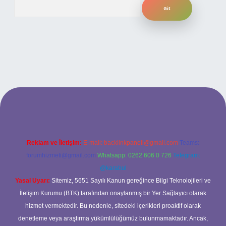
Arama
ilbet bahis sitesi
Reklam ve İletişim:
E-mail:
backlinkpaneli@gmail.com
Teams:
forumhizmeti@gmail.com
Whatsapp: 0262 606 0 726
Telegram:
@karabul
Yasal Uyarı:
Sitemiz, 5651 Sayılı Kanun gereğince Bilgi Teknolojileri ve
İletişim Kurumu (BTK) tarafından onaylanmış bir Yer Sağlayıcı olarak
hizmet vermektedir. Bu nedenle, sitedeki içerikleri proaktif olarak
denetleme veya araştırma yükümlülüğümüz bulunmamaktadır. Ancak,