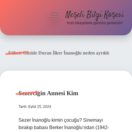
Neşeli Bilgi Köşesi
menüyü
aç
Hızlı hikayelerle gününü şenlendir!
Anasayfa
Gizlilik Politikası
Etiket:
Güzide Duran İlker İnanoğlu neden ayrıldı
Yasal Uyarı
Hakkımızda
Sezercigin Annesi Kim
Tarih: Eylül 25, 2024
Sezer İnanoğlu kimin çocuğu? Sinemayı
bırakıp babası Berker İnanoğlu’ndan (1942-