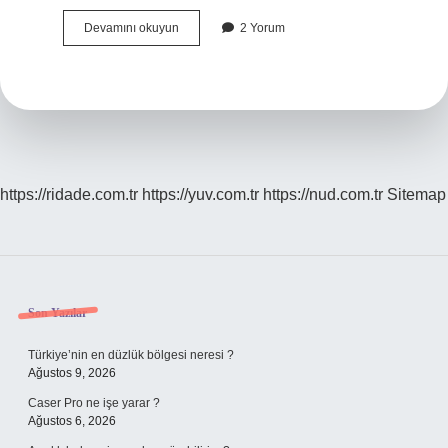
Sezercigin
Devamını okuyun
2 Yorum
Annesi
Kim
https://ridade.com.tr
https://yuv.com.tr
https://nud.com.tr
Sitemap
Sidebar
Son Yazılar
Türkiye’nin en düzlük bölgesi neresi ?
Ağustos 9, 2026
Caser Pro ne işe yarar ?
Ağustos 6, 2026