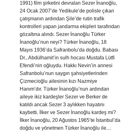
1991) film şirketini devralan Sezer İnanoğlu,
24 Ocak 2007’de Yedikule’de polisle çıkan
çatışmanın ardından Şile’de rutin trafik
kontrolleri yapan jandarma ekipleri tarafından
gözaltına alındı. Sezer İnanoğlu Türker
İnanoğlu’nun neyi? Türker İnanoğlu, 18
Mayıs 1936’da Safranbolu’da doğdu. Babası
Dr., Abdülhamit’in sulh hocası Mustafa Lütfi
Efendi’nin oğluydu. Hakkı Nevin’in annesi
Safranbolu’nun saygın şahsiyetlerinden
Çizmecioğlu ailesinin kızı Nazmiye
Hanım’dır. Türker İnanoğlu’nun ardından
aileye ikiz kardeşler Sezer ve Berker de
katıldı ancak Sezer 3 aylıkken hayatını
kaybetti. İlker ve Sezer İnanoğlu kardeş mi?
İlker İnanoğlu, 20 Ağustos 1965’te İstanbul’da
doğdu ve yönetmen Türker İnanoğlu ile…