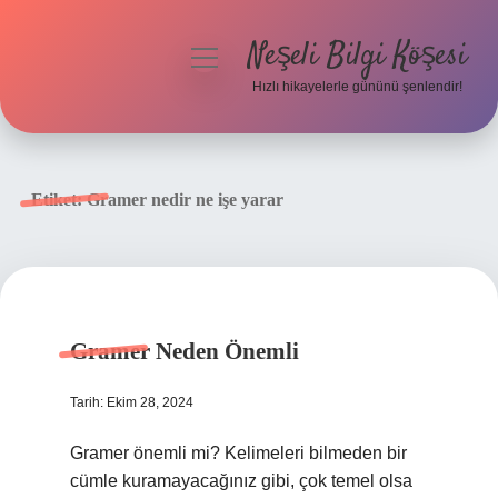
Neşeli Bilgi Köşesi
menüyü
aç
Hızlı hikayelerle gününü şenlendir!
Anasayfa
Gizlilik Politikası
Etiket:
Gramer nedir ne işe yarar
Yasal Uyarı
Hakkımızda
Gramer Neden Önemli
Tarih: Ekim 28, 2024
Gramer önemli mi? Kelimeleri bilmeden bir
cümle kuramayacağınız gibi, çok temel olsa