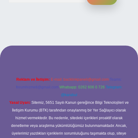
ilbet bahis sitesi
Reklam ve İletişim:
E-mail:
backlinkpaneli@gmail.com
Teams:
forumhizmeti@gmail.com
Whatsapp: 0262 606 0 726
Telegram:
@karabul
Yasal Uyarı:
Sitemiz, 5651 Sayılı Kanun gereğince Bilgi Teknolojileri ve
İletişim Kurumu (BTK) tarafından onaylanmış bir Yer Sağlayıcı olarak
hizmet vermektedir. Bu nedenle, sitedeki içerikleri proaktif olarak
denetleme veya araştırma yükümlülüğümüz bulunmamaktadır. Ancak,
üyelerimiz yazdıkları içeriklerin sorumluluğunu taşımakta olup, siteye