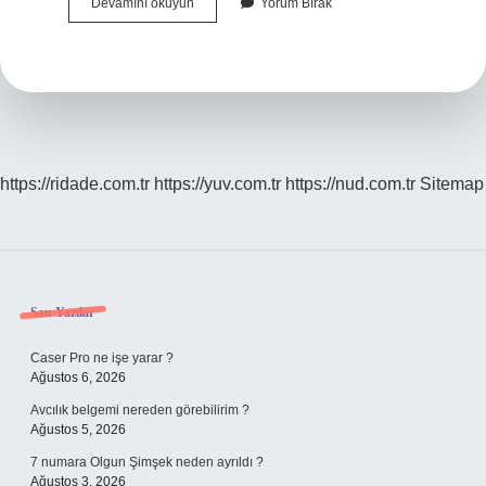
Gramer
Devamını okuyun
Yorum Bırak
Neden
Önemli
https://ridade.com.tr
https://yuv.com.tr
https://nud.com.tr
Sitemap
Sidebar
Son Yazılar
Caser Pro ne işe yarar ?
Ağustos 6, 2026
Avcılık belgemi nereden görebilirim ?
Ağustos 5, 2026
7 numara Olgun Şimşek neden ayrıldı ?
Ağustos 3, 2026