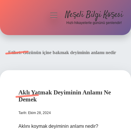
Neşeli Bilgi Köşesi
menüyü
aç
Hızlı hikayelerle gününü şenlendir!
Anasayfa
Gizlilik Politikası
Etiket:
Gözünün içine bakmak deyiminin anlamı nedir
Yasal Uyarı
Hakkımızda
Aklı Yatmak Deyiminin Anlamı Ne
Demek
Tarih: Ekim 28, 2024
Aklını koymak deyiminin anlamı nedir?