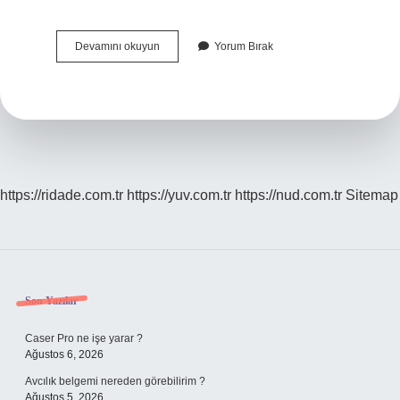
Aklı
Devamını okuyun
Yorum Bırak
Yatmak
Deyiminin
Anlamı
Ne
Demek
https://ridade.com.tr
https://yuv.com.tr
https://nud.com.tr
Sitemap
Sidebar
Son Yazılar
Caser Pro ne işe yarar ?
Ağustos 6, 2026
Avcılık belgemi nereden görebilirim ?
Ağustos 5, 2026