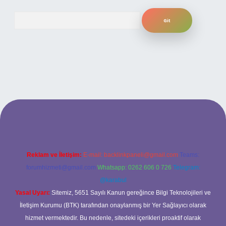
Arama
si
Reklam ve İletişim:
E-mail:
backlinkpaneli@gmail.com
Teams:
forumhizmeti@gmail.com
Whatsapp: 0262 606 0 726
Telegram:
@karabul
Yasal Uyarı:
Sitemiz, 5651 Sayılı Kanun gereğince Bilgi Teknolojileri ve
İletişim Kurumu (BTK) tarafından onaylanmış bir Yer Sağlayıcı olarak
hizmet vermektedir. Bu nedenle, sitedeki içerikleri proaktif olarak