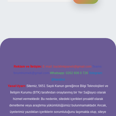
i
Reklam ve İletişim:
E-mail:
backlinkpaneli@gmail.com
Teams:
forumhizmeti@gmail.com
Whatsapp: 0262 606 0 726
Telegram:
@karabul
Yasal Uyarı:
Sitemiz, 5651 Sayılı Kanun gereğince Bilgi Teknolojileri ve
İletişim Kurumu (BTK) tarafından onaylanmış bir Yer Sağlayıcı olarak
hizmet vermektedir. Bu nedenle, sitedeki içerikleri proaktif olarak
denetleme veya araştırma yükümlülüğümüz bulunmamaktadır. Ancak,
üyelerimiz yazdıkları içeriklerin sorumluluğunu taşımakta olup, siteye