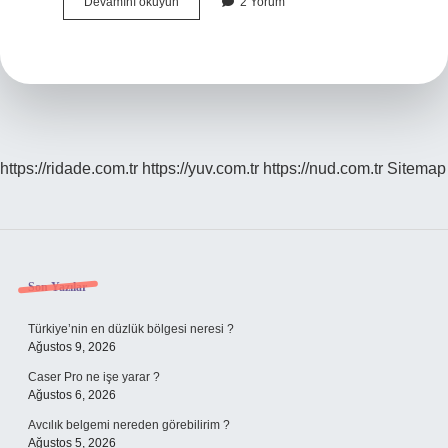
5
Devamını okuyun
2 Yorum
Haftalık
Hamileyim
Nasıl
Yatmalıyım
https://ridade.com.tr
https://yuv.com.tr
https://nud.com.tr
Sitemap
Sidebar
Son Yazılar
Türkiye’nin en düzlük bölgesi neresi ?
Ağustos 9, 2026
Caser Pro ne işe yarar ?
Ağustos 6, 2026
Avcılık belgemi nereden görebilirim ?
Ağustos 5, 2026