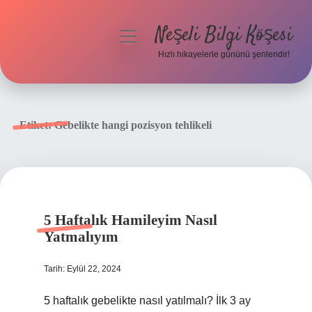
Neşeli Bilgi Köşesi
menüyü
aç
Hızlı hikayelerle gününü şenlendir!
Anasayfa
Gizlilik Politikası
Etiket:
Gebelikte hangi pozisyon tehlikeli
Yasal Uyarı
Hakkımızda
5 Haftalık Hamileyim Nasıl
Yatmalıyım
Tarih: Eylül 22, 2024
5 haftalık gebelikte nasıl yatılmalı? İlk 3 ay