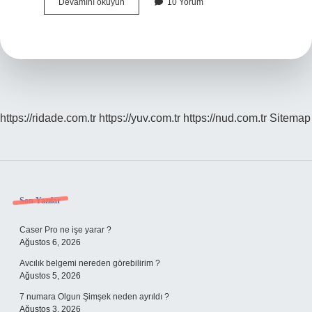
Metsil
Devamını okuyun
10 Yorum
Gaz
Damlası
Ne
Işe
Yarar
https://ridade.com.tr
https://yuv.com.tr
https://nud.com.tr
Sitemap
Sidebar
Son Yazılar
Caser Pro ne işe yarar ?
Ağustos 6, 2026
Avcılık belgemi nereden görebilirim ?
Ağustos 5, 2026
7 numara Olgun Şimşek neden ayrıldı ?
Ağustos 3, 2026