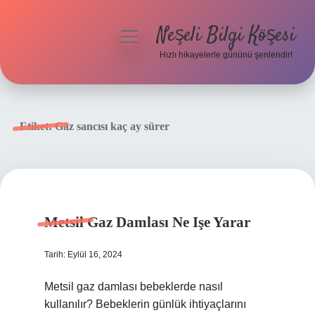
Neşeli Bilgi Köşesi
menüyü
aç
Hızlı hikayelerle gününü şenlendir!
Anasayfa
Gizlilik Politikası
Etiket:
Gaz sancısı kaç ay sürer
Yasal Uyarı
Hakkımızda
Metsil Gaz Damlası Ne Işe Yarar
Tarih: Eylül 16, 2024
Metsil gaz damlası bebeklerde nasıl
kullanılır? Bebeklerin günlük ihtiyaçlarını