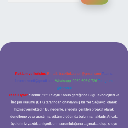
ilbet bahis sitesi
Reklam ve İletişim:
E-mail:
backlinkpaneli@gmail.com
Teams:
forumhizmeti@gmail.com
Whatsapp: 0262 606 0 726
Telegram:
@karabul
Yasal Uyarı:
Sitemiz, 5651 Sayılı Kanun gereğince Bilgi Teknolojileri ve
İletişim Kurumu (BTK) tarafından onaylanmış bir Yer Sağlayıcı olarak
hizmet vermektedir. Bu nedenle, sitedeki içerikleri proaktif olarak
denetleme veya araştırma yükümlülüğümüz bulunmamaktadır. Ancak,
üyelerimiz yazdıkları içeriklerin sorumluluğunu taşımakta olup, siteye