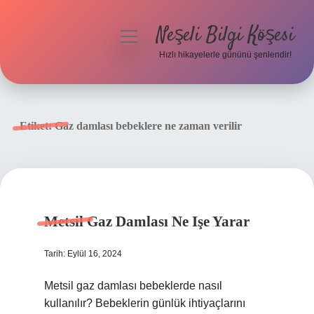
Neşeli Bilgi Köşesi
menüyü
aç
Hızlı hikayelerle gününü şenlendir!
Anasayfa
Gizlilik Politikası
Etiket:
Gaz damlası bebeklere ne zaman verilir
Yasal Uyarı
Hakkımızda
Metsil Gaz Damlası Ne Işe Yarar
Tarih: Eylül 16, 2024
Metsil gaz damlası bebeklerde nasıl
kullanılır? Bebeklerin günlük ihtiyaçlarını