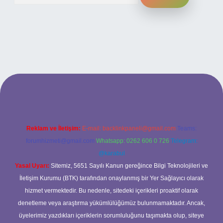
ilbet bahis sitesi
Reklam ve İletişim:
E-mail:
backlinkpaneli@gmail.com
Teams:
forumhizmeti@gmail.com
Whatsapp: 0262 606 0 726
Telegram:
@karabul
Yasal Uyarı:
Sitemiz, 5651 Sayılı Kanun gereğince Bilgi Teknolojileri ve
İletişim Kurumu (BTK) tarafından onaylanmış bir Yer Sağlayıcı olarak
hizmet vermektedir. Bu nedenle, sitedeki içerikleri proaktif olarak
denetleme veya araştırma yükümlülüğümüz bulunmamaktadır. Ancak,
üyelerimiz yazdıkları içeriklerin sorumluluğunu taşımakta olup, siteye