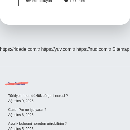
Metsil
Devamını okuyun
10 Yorum
Gaz
Damlası
Ne
Işe
Yarar
https://ridade.com.tr
https://yuv.com.tr
https://nud.com.tr
Sitemap
Sidebar
Son Yazılar
Türkiye’nin en düzlük bölgesi neresi ?
Ağustos 9, 2026
Caser Pro ne işe yarar ?
Ağustos 6, 2026
Avcılık belgemi nereden görebilirim ?
Ağustos 5, 2026