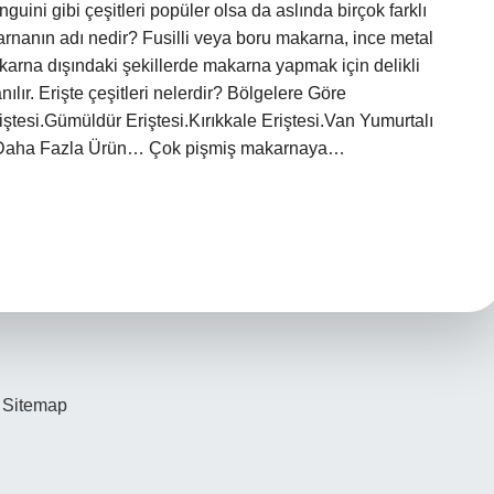
uini gibi çeşitleri popüler olsa da aslında birçok farklı
rnanın adı nedir? Fusilli veya boru makarna, ince metal
akarna dışındaki şekillerde makarna yapmak için delikli
nılır. Erişte çeşitleri nelerdir? Bölgelere Göre
iştesi.Gümüldür Eriştesi.Kırıkkale Eriştesi.Van Yumurtalı
te.Daha Fazla Ürün… Çok pişmiş makarnaya…
Sitemap