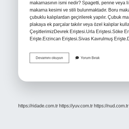
makarnasının ismi nedir? Spagetti, penne veya ling
makarna kesimi ve stili bulunmaktadır. Boru maka
çubuklu kalıplardan geçirilerek yapılır. Çubuk m
plakaya ek parçalar takılır veya özel kalıplar kulla
ÇeşitlerimizDevrek Eriştesi.Urla Eriştesi.Söke Er
Erişte.Erzincan Eriştesi.Sivas Kavrulmuş Eriş
Makarna
Devamını okuyun
Yorum Bırak
Isimleri
Nelerdir
https://ridade.com.tr
https://yuv.com.tr
https://nud.com.tr