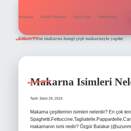
Anasayfa
Gizlilik Politikası
Yasal Uyarı
Hakkımızda
Etiket:
Fırın makarna hangi çeşit makarnayla yapılır
Makarna Isimleri Nel
Tarih: Ekim 29, 2024
Makarna çeşitlerinin isimleri nelerdir? En çok terc
Spaghetti.Fettuccine.Tagliatelle.Pappardelle.Ca
makarnanın ismi nedir? Özgür Balakar (@uzunmakar