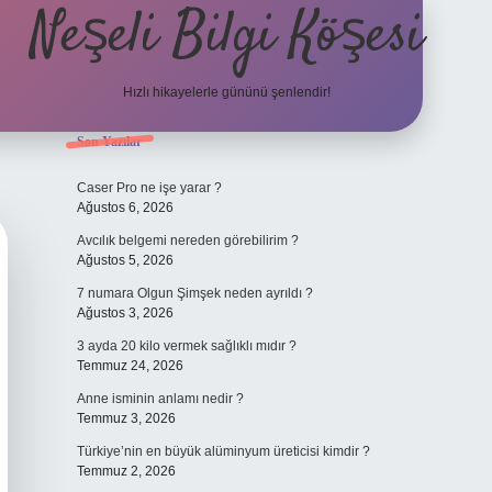
Neşeli Bilgi Köşesi
Hızlı hikayelerle gününü şenlendir!
Sidebar
Son Yazılar
ilbet bahis sitesi
Caser Pro ne işe yarar ?
Ağustos 6, 2026
Avcılık belgemi nereden görebilirim ?
Ağustos 5, 2026
7 numara Olgun Şimşek neden ayrıldı ?
Ağustos 3, 2026
3 ayda 20 kilo vermek sağlıklı mıdır ?
Temmuz 24, 2026
Anne isminin anlamı nedir ?
Temmuz 3, 2026
Türkiye’nin en büyük alüminyum üreticisi kimdir ?
Temmuz 2, 2026