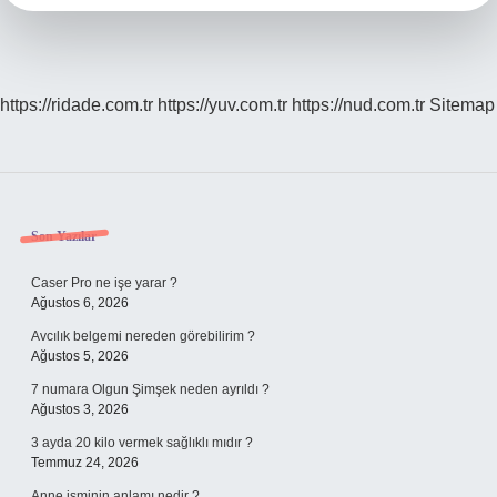
https://ridade.com.tr
https://yuv.com.tr
https://nud.com.tr
Sitemap
Sidebar
Son Yazılar
Caser Pro ne işe yarar ?
Ağustos 6, 2026
Avcılık belgemi nereden görebilirim ?
Ağustos 5, 2026
7 numara Olgun Şimşek neden ayrıldı ?
Ağustos 3, 2026
3 ayda 20 kilo vermek sağlıklı mıdır ?
Temmuz 24, 2026
Anne isminin anlamı nedir ?