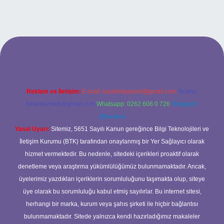
i
Reklam ve İletişim:
E-mail:
backlinkpaneli@gmail.com
Teams:
forumhizmeti@gmail.com
Whatsapp: 0262 606 0 726
Telegram:
@karabul
Yasal Uyarı:
Sitemiz, 5651 Sayılı Kanun gereğince Bilgi Teknolojileri ve
İletişim Kurumu (BTK) tarafından onaylanmış bir Yer Sağlayıcı olarak
hizmet vermektedir. Bu nedenle, sitedeki içerikleri proaktif olarak
denetleme veya araştırma yükümlülüğümüz bulunmamaktadır. Ancak,
üyelerimiz yazdıkları içeriklerin sorumluluğunu taşımakta olup, siteye
üye olarak bu sorumluluğu kabul etmiş sayılırlar. Bu internet sitesi,
herhangi bir marka, kurum veya şahıs şirketi ile hiçbir bağlantısı
bulunmamaktadır. Sitede yalnızca kendi hazırladığımız makaleler