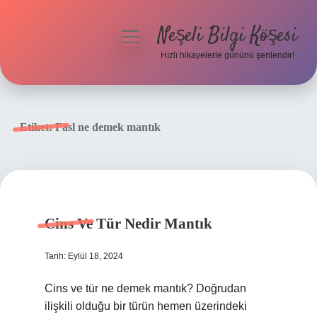
Neşeli Bilgi Köşesi
menüyü
aç
Hızlı hikayelerle gününü şenlendir!
Anasayfa
Gizlilik Politikası
Etiket:
Fasl ne demek mantık
Yasal Uyarı
Hakkımızda
Cins Ve Tür Nedir Mantık
Tarih: Eylül 18, 2024
Cins ve tür ne demek mantık? Doğrudan
ilişkili olduğu bir türün hemen üzerindeki