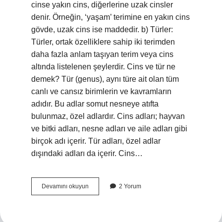
cinse yakın cins, diğerlerine uzak cinsler
denir. Örneğin, ‘yaşam’ terimine en yakın cins
gövde, uzak cins ise maddedir. b) Türler:
Türler, ortak özelliklere sahip iki terimden
daha fazla anlam taşıyan terim veya cins
altında listelenen şeylerdir. Cins ve tür ne
demek? Tür (genus), aynı türe ait olan tüm
canlı ve cansız birimlerin ve kavramların
adıdır. Bu adlar somut nesneye atıfta
bulunmaz, özel adlardır. Cins adları; hayvan
ve bitki adları, nesne adları ve aile adları gibi
birçok adı içerir. Tür adları, özel adlar
dışındaki adları da içerir. Cins…
Cins
Devamını okuyun
2 Yorum
Ve
Tür
Nedir
Mantık