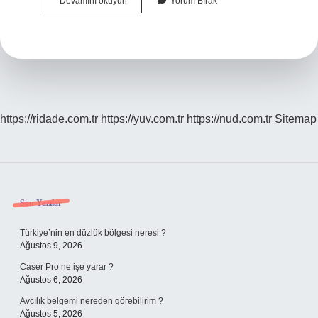
2023
Devamını okuyun
Yorum Bırak
Rapor
Üzerine
Hangi
Araçlar
Alınır
https://ridade.com.tr
https://yuv.com.tr
https://nud.com.tr
Sitemap
Sidebar
Son Yazılar
Türkiye’nin en düzlük bölgesi neresi ?
Ağustos 9, 2026
Caser Pro ne işe yarar ?
Ağustos 6, 2026
Avcılık belgemi nereden görebilirim ?
Ağustos 5, 2026