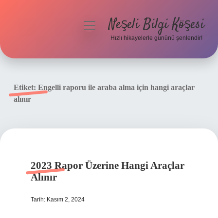
Neşeli Bilgi Köşesi
menüyü
aç
Hızlı hikayelerle gününü şenlendir!
Anasayfa
Gizlilik Politikası
Etiket:
Engelli raporu ile araba alma için hangi araçlar
alınır
Yasal Uyarı
Hakkımızda
2023 Rapor Üzerine Hangi Araçlar
Alınır
Tarih: Kasım 2, 2024