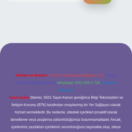
ilbet bahis sitesi
Reklam ve İletişim:
E-mail:
backlinkpaneli@gmail.com
Teams:
forumhizmeti@gmail.com
Whatsapp: 0262 606 0 726
Telegram:
@karabul
Yasal Uyarı:
Sitemiz, 5651 Sayılı Kanun gereğince Bilgi Teknolojileri ve
İletişim Kurumu (BTK) tarafından onaylanmış bir Yer Sağlayıcı olarak
hizmet vermektedir. Bu nedenle, sitedeki içerikleri proaktif olarak
denetleme veya araştırma yükümlülüğümüz bulunmamaktadır. Ancak,
üyelerimiz yazdıkları içeriklerin sorumluluğunu taşımakta olup, siteye