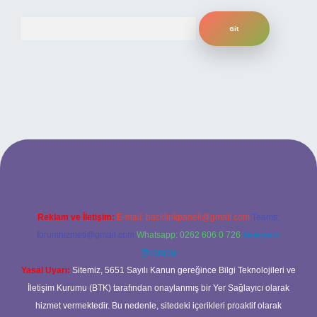
Arama
ilbet bahis sitesi
Reklam ve İletişim:
E-mail:
backlinkpaneli@gmail.com
Teams:
forumhizmeti@gmail.com
Whatsapp: 0262 606 0 726
Telegram:
@karabul
Yasal Uyarı:
Sitemiz, 5651 Sayılı Kanun gereğince Bilgi Teknolojileri ve
İletişim Kurumu (BTK) tarafından onaylanmış bir Yer Sağlayıcı olarak
hizmet vermektedir. Bu nedenle, sitedeki içerikleri proaktif olarak