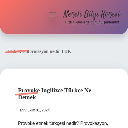
Neşeli Bilgi Köşesi
menüyü
aç
Hızlı hikayelerle gününü şenlendir!
Anasayfa
Gizlilik Politikası
Etiket:
Enformasyon nedir TDK
Yasal Uyarı
Hakkımızda
Provoke Ingilizce Türkçe Ne
Demek
Tarih: Ekim 31, 2024
Provoke etmek türkçesi nedir? Provokasyon,