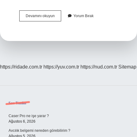
Provoke
Devamını okuyun
Yorum Bırak
Ingilizce
Türkçe
Ne
Demek
https://ridade.com.tr
https://yuv.com.tr
https://nud.com.tr
Sitemap
Sidebar
Son Yazılar
Caser Pro ne işe yarar ?
Ağustos 6, 2026
Avcılık belgemi nereden görebilirim ?
Ağustos 5, 2026