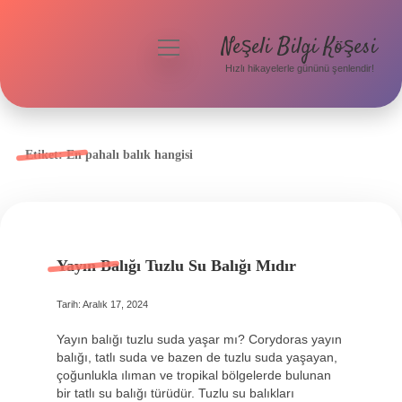
Neşeli Bilgi Köşesi
menüyü
aç
Hızlı hikayelerle gününü şenlendir!
Anasayfa
Gizlilik Politikası
Etiket:
En pahalı balık hangisi
Yasal Uyarı
Hakkımızda
Yayın Balığı Tuzlu Su Balığı Mıdır
Tarih: Aralık 17, 2024
Yayın balığı tuzlu suda yaşar mı? Corydoras yayın
balığı, tatlı suda ve bazen de tuzlu suda yaşayan,
çoğunlukla ılıman ve tropikal bölgelerde bulunan
bir tatlı su balığı türüdür. Tuzlu su balıkları