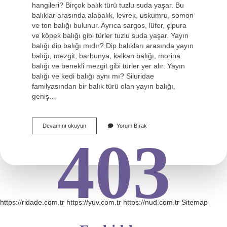
hangileri? Birçok balık türü tuzlu suda yaşar. Bu
balıklar arasında alabalık, levrek, uskumru, somon
ve ton balığı bulunur. Ayrıca sargos, lüfer, çipura
ve köpek balığı gibi türler tuzlu suda yaşar. Yayın
balığı dip balığı mıdır? Dip balıkları arasında yayın
balığı, mezgit, barbunya, kalkan balığı, morina
balığı ve benekli mezgit gibi türler yer alır. Yayın
balığı ve kedi balığı aynı mı? Siluridae
familyasından bir balık türü olan yayın balığı,
geniş…
Yayın
Devamını okuyun
Yorum Bırak
Balığı
403
Tuzlu
Su
Balığı
Mıdır
https://ridade.com.tr
https://yuv.com.tr
https://nud.com.tr
Sitemap