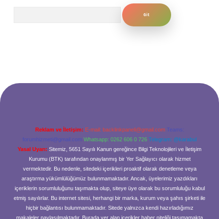
Arama
Reklam ve İletişim:
E-mail:
backlinkpaneli@gmail.com
Teams:
forumhizmeti@gmail.com
Whatsapp: 0262 606 0 726
Telegram: @karabul
Yasal Uyarı:
Sitemiz, 5651 Sayılı Kanun gereğince Bilgi Teknolojileri ve İletişim
Kurumu (BTK) tarafından onaylanmış bir Yer Sağlayıcı olarak hizmet
vermektedir. Bu nedenle, sitedeki içerikleri proaktif olarak denetleme veya
araştırma yükümlülüğümüz bulunmamaktadır. Ancak, üyelerimiz yazdıkları
içeriklerin sorumluluğunu taşımakta olup, siteye üye olarak bu sorumluluğu kabul
etmiş sayılırlar. Bu internet sitesi, herhangi bir marka, kurum veya şahıs şirketi ile
hiçbir bağlantısı bulunmamaktadır. Sitede yalnızca kendi hazırladığımız
makaleler paylaşılmaktadır. Burada yer alan içerikler haber niteliği taşımamakta