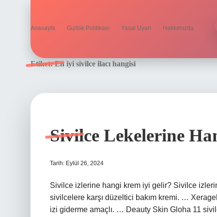
Anasayfa
Gizlilik Politikası
Yasal Uyarı
Hakkımızda
Etiket:
En iyi sivilce ilacı hangisi
Sivilce Lekelerine Ha
Tarih: Eylül 26, 2024
Sivilce izlerine hangi krem iyi gelir? Sivilce izle
sivilcelere karşı düzeltici bakım kremi. … Xeragel 
izi giderme amaçlı. … Deauty Skin Gloha 11 sivi