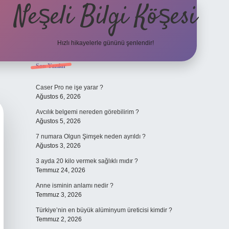
Neşeli Bilgi Köşesi
Hızlı hikayelerle gününü şenlendir!
Sidebar
Son Yazılar
ilbet bahis sitesi
Caser Pro ne işe yarar ?
Ağustos 6, 2026
Avcılık belgemi nereden görebilirim ?
Ağustos 5, 2026
7 numara Olgun Şimşek neden ayrıldı ?
Ağustos 3, 2026
3 ayda 20 kilo vermek sağlıklı mıdır ?
Temmuz 24, 2026
Anne isminin anlamı nedir ?
Temmuz 3, 2026
Türkiye’nin en büyük alüminyum üreticisi kimdir ?
Temmuz 2, 2026