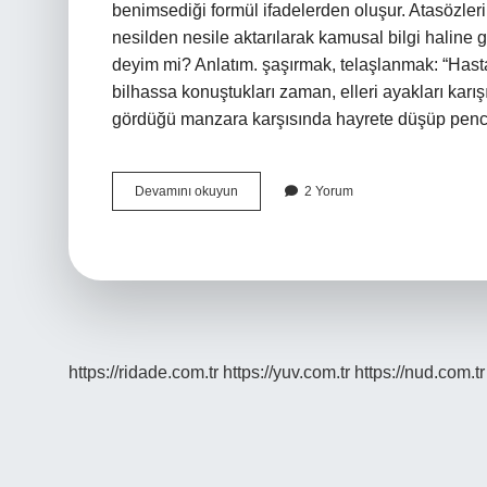
benimsediği formül ifadelerden oluşur. Atasözle
nesilden nesile aktarılarak kamusal bilgi haline
deyim mi? Anlatım. şaşırmak, telaşlanmak: “Hast
bilhassa konuştukları zaman, elleri ayakları karışı
gördüğü manzara karşısında hayrete düşüp penc
Eli
Devamını okuyun
2 Yorum
Ayağı
Tutmamak
Atasözü
Mü
Deyim
Mi
https://ridade.com.tr
https://yuv.com.tr
https://nud.com.tr