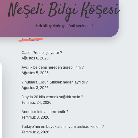
Neşeli Bilgi Köşesi
Hızlı hikayelerle gününü şenlendir!
Sidebar
Son Yazılar
ilbet bahis sitesi
Caser Pro ne işe yarar ?
Ağustos 6, 2026
Avcılık belgemi nereden görebilirim ?
Ağustos 5, 2026
7 numara Olgun Şimşek neden ayrıldı ?
Ağustos 3, 2026
3 ayda 20 kilo vermek sağlıklı mıdır ?
Temmuz 24, 2026
Anne isminin anlamı nedir ?
Temmuz 3, 2026
Türkiye’nin en büyük alüminyum üreticisi kimdir ?
Temmuz 2, 2026