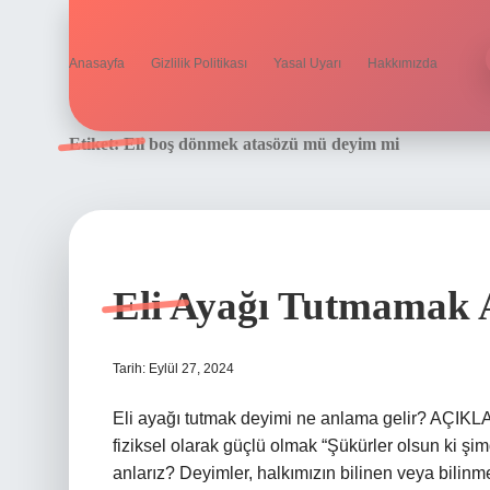
Anasayfa
Gizlilik Politikası
Yasal Uyarı
Hakkımızda
Etiket:
Eli boş dönmek atasözü mü deyim mi
Eli Ayağı Tutmamak
Tarih: Eylül 27, 2024
Eli ayağı tutmak deyimi ne anlama gelir? AÇIK
fiziksel olarak güçlü olmak “Şükürler olsun ki ş
anlarız? Deyimler, halkımızın bilinen veya bilinm