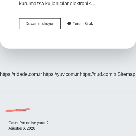
kurulmazsa kullanıcılar elektronik…
E-
Devamını okuyun
Yorum Bırak
Imza
Hangi
Program
Açar
https://ridade.com.tr
https://yuv.com.tr
https://nud.com.tr
Sitemap
Sidebar
Son Yazılar
Caser Pro ne işe yarar ?
Ağustos 6, 2026