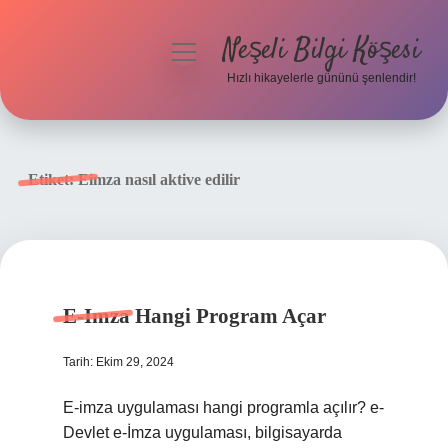
Neşeli Bilgi Köşesi
menüyü
aç
Hızlı hikayelerle gününü şenlendir!
Anasayfa
Gizlilik Politikası
Etiket:
Eimza nasıl aktive edilir
Yasal Uyarı
Hakkımızda
E-Imza Hangi Program Açar
Tarih: Ekim 29, 2024
E-imza uygulaması hangi programla açılır? e-
Devlet e-İmza uygulaması, bilgisayarda