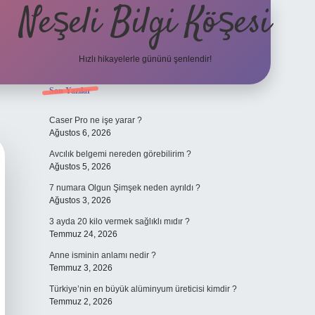
Neşeli Bilgi Köşesi
Hızlı hikayelerle gününü şenlendir!
Sidebar
Son Yazılar
ilbet bahis sitesi
Caser Pro ne işe yarar ?
Ağustos 6, 2026
Avcılık belgemi nereden görebilirim ?
Ağustos 5, 2026
7 numara Olgun Şimşek neden ayrıldı ?
Ağustos 3, 2026
3 ayda 20 kilo vermek sağlıklı mıdır ?
Temmuz 24, 2026
Anne isminin anlamı nedir ?
Temmuz 3, 2026
Türkiye’nin en büyük alüminyum üreticisi kimdir ?
Temmuz 2, 2026