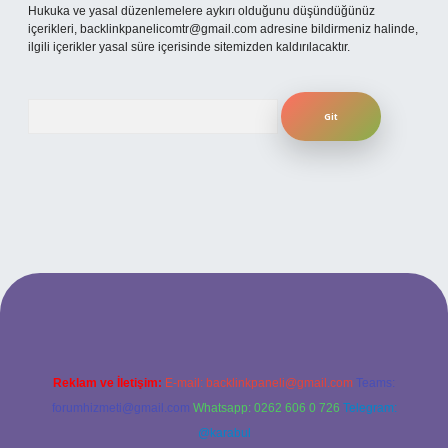
Hukuka ve yasal düzenlemelere aykırı olduğunu düşündüğünüz
içerikleri,
backlinkpanelicomtr@gmail.com
adresine bildirmeniz halinde,
ilgili içerikler yasal süre içerisinde sitemizden kaldırılacaktır.
Arama
ilbet bahis sitesi
Reklam ve İletişim:
E-mail:
backlinkpaneli@gmail.com
Teams:
forumhizmeti@gmail.com
Whatsapp: 0262 606 0 726
Telegram:
@karabul