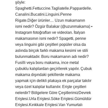
şöyle:
Spaghetti.Fettuccine.Tagliatelle.Pappardelle.
Canalini.Bucatini.Linguini.Penne
Rigate.Diğer ürünler… Uzun makarnanın
ismi nedir? Özgür Balakar (@uzunmakarna) •
Instagram fotoğrafları ve videoları. İtalyan
makarnasının ismi nedir? Spagetti, penne
veya linguini gibi çeşitleri popüler olsa da
aslında birçok farklı makarna kesimi ve stili
bulunmaktadır. Boru makarnanın adı nedir?
Fusilli veya boru makarna, ince metal
çubuklu kalıplardan geçirilerek yapılır. Çubuk
makarna dışındaki şekillerde makarna
yapmak için delikli plakaya ek parçalar takılır
veya özel kalıplar kullanılır. Erişte çeşitleri
nelerdir? Bölgelere Göre ÇeşitlerimizDevrek
Eriştesi.Urla Eriştesi.Söke Eriştesi.Gümüldür
Eriştesi.Kırıkkale Eriştesi.Van Yumurtalı