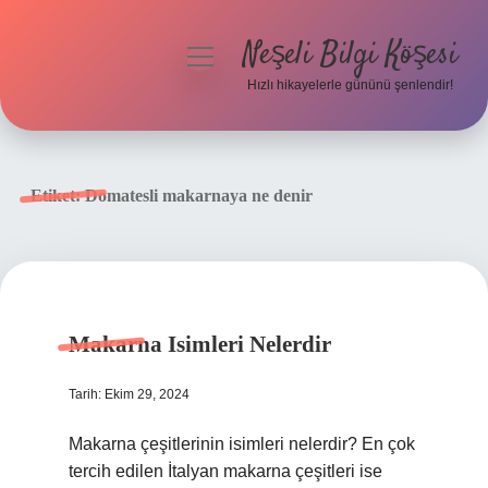
Neşeli Bilgi Köşesi
menüyü
aç
Hızlı hikayelerle gününü şenlendir!
Anasayfa
Gizlilik Politikası
Etiket:
Domatesli makarnaya ne denir
Yasal Uyarı
Hakkımızda
Makarna Isimleri Nelerdir
Tarih: Ekim 29, 2024
Makarna çeşitlerinin isimleri nelerdir? En çok
tercih edilen İtalyan makarna çeşitleri ise