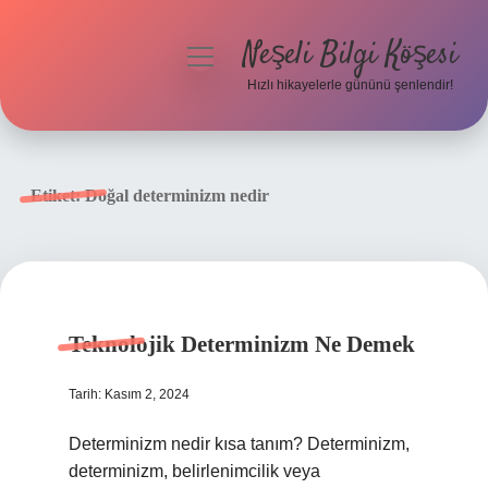
Neşeli Bilgi Köşesi
menüyü
aç
Hızlı hikayelerle gününü şenlendir!
Anasayfa
Gizlilik Politikası
Etiket:
Doğal determinizm nedir
Yasal Uyarı
Hakkımızda
Teknolojik Determinizm Ne Demek
Tarih: Kasım 2, 2024
Determinizm nedir kısa tanım? Determinizm,
determinizm, belirlenimcilik veya