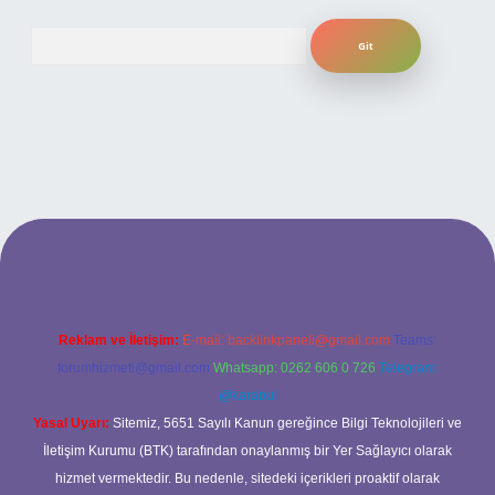
Arama
ilbet bahis sitesi
Reklam ve İletişim:
E-mail:
backlinkpaneli@gmail.com
Teams:
forumhizmeti@gmail.com
Whatsapp: 0262 606 0 726
Telegram:
@karabul
Yasal Uyarı:
Sitemiz, 5651 Sayılı Kanun gereğince Bilgi Teknolojileri ve
İletişim Kurumu (BTK) tarafından onaylanmış bir Yer Sağlayıcı olarak
hizmet vermektedir. Bu nedenle, sitedeki içerikleri proaktif olarak