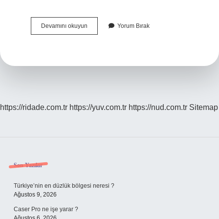
Teknolojik
Devamını okuyun
Yorum Bırak
Determinizm
Ne
Demek
https://ridade.com.tr
https://yuv.com.tr
https://nud.com.tr
Sitemap
Sidebar
Son Yazılar
Türkiye’nin en düzlük bölgesi neresi ?
Ağustos 9, 2026
Caser Pro ne işe yarar ?
Ağustos 6, 2026