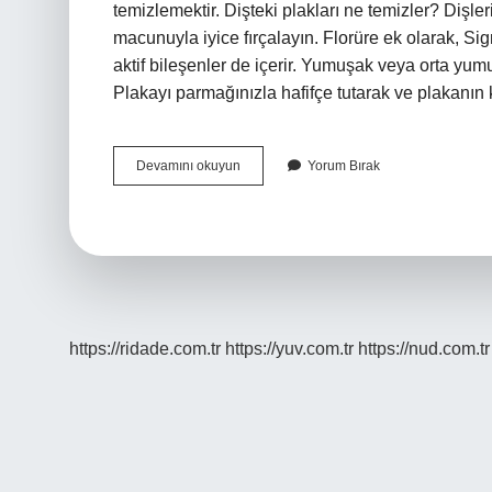
temizlemektir. Dişteki plakları ne temizler? Dişler
macunuyla iyice fırçalayın. Florüre ek olarak, S
aktif bileşenler de içerir. Yumuşak veya orta yumuşa
Plakayı parmağınızla hafifçe tutarak ve plakanı
Ağız
Devamını okuyun
Yorum Bırak
Plağı
Nasıl
Temizlenir
https://ridade.com.tr
https://yuv.com.tr
https://nud.com.tr