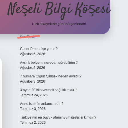
Neşeli Bilgi Köşesi
Hızlı hikayelerle gününü şenlendir!
Sidebar
Son Yazılar
ilbet bahis sitesi
Caser Pro ne işe yarar ?
Ağustos 6, 2026
Avcılık belgemi nereden görebilirim ?
Ağustos 5, 2026
7 numara Olgun Şimşek neden ayrıldı ?
Ağustos 3, 2026
3 ayda 20 kilo vermek sağlıklı mıdır ?
Temmuz 24, 2026
Anne isminin anlamı nedir ?
Temmuz 3, 2026
Türkiye’nin en büyük alüminyum üreticisi kimdir ?
Temmuz 2, 2026