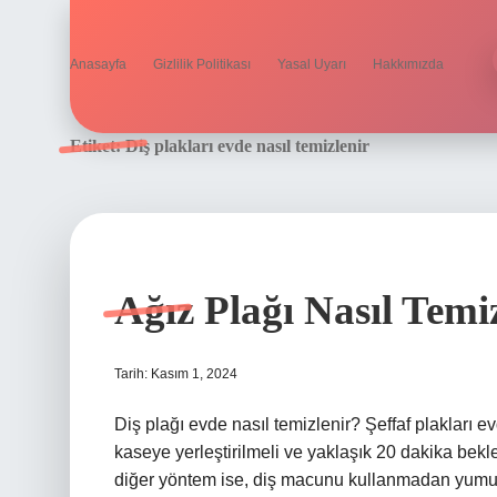
Anasayfa
Gizlilik Politikası
Yasal Uyarı
Hakkımızda
Etiket:
Diş plakları evde nasıl temizlenir
Ağız Plağı Nasıl Temi
Tarih: Kasım 1, 2024
Diş plağı evde nasıl temizlenir? Şeffaf plakları ev
kaseye yerleştirilmeli ve yaklaşık 20 dakika bekle
diğer yöntem ise, diş macunu kullanmadan yumuşak 